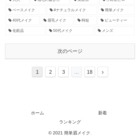
ベースメイク
#ナチュラルメイク
簡単メイク
40代メイク
眉毛メイク
時短
ビューティー
化粧品
50代メイク
メンズ
次のページ
1
2
3
…
18
ホーム
新着
ランキング
© 2021 簡単眉メイク.