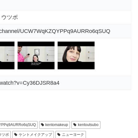
ト ウツボ
com/channel/UCW7WqKZQYPPq9AURRo6qSUQ
m/watch?v=Cy36DJSR8a4
ZQYPPq9AURRo6qSUQ
kentomakeup
kentoutsubo
ウツボ
ケントメイクアップ
ニューヨーク