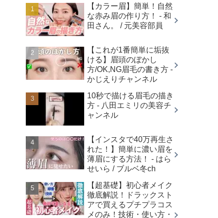
【カラー眉】簡単！自然
な赤み眉の作り方！ - 和
田さん。 / 元美容部員
【これが1番簡単に垢抜
ける】眉頭のぼかし
方/OK,NG眉毛の書き方 -
かじえりチャンネル
10秒で描ける眉毛の描き
方 - 八田エミリの美容チ
ャンネル
【インスタで40万再生さ
れた！】簡単に濃い眉を
薄眉にする方法！ - はら
せいら / ブルベ冬ch
【超基礎】初心者メイク
徹底解説！ドラックスト
アで買えるプチプラコス
メのみ！技術・使い方・