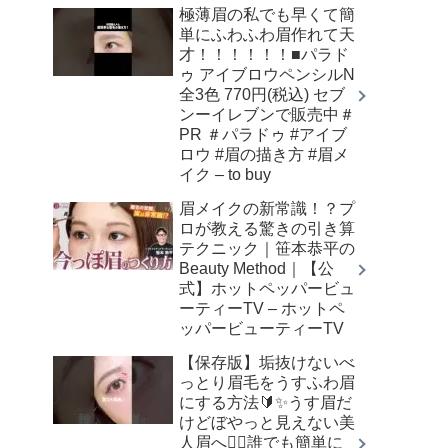
極薄眉の私でも早くて簡
単にふわふわ眉作れて天
才！！！！！！■パラド
ゥ アイブロウペンシルN
全3色 770円(税込) セブ
ンーイレブンで販売中＃
PR ＃パラドゥ #アイブ
ロウ #眉の描き方 #眉メ
イク – to buy
眉メイクの新常識！？プ
ロが教える驚きの引き算
テクニック｜笹本恭平の
Beauty Method｜【公
式】ホットペッパービュ
ーティーTV – ホットペ
ッパービューティーTV
【保存版】垢抜けないべ
っとり眉毛をうすふわ眉
にする方法🔰✨うす眉だ
けどぼやっと見えない美
人眉へ👌🏻誰でも簡単に