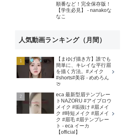
順番など！完全保存版！
【学生必見】 - nanakoな
なこ
人気動画ランキング（月間）
【まゆげ描き方】誰でも
簡単に、キレイな平行眉
を描く方法。#メイク
#shorts#美容 - めめろん
🍈
eca 最新型眉テンプレー
トNAZORU #アイブロウ
メイク #垢抜け #眉メイ
ク #時短メイク #眉メイ
ク #眉毛 #眉テンプレー
ト - eca イーカ
【official】