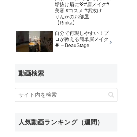
垢抜け眉に💖#眉メイク#
美容 #コスメ #垢抜け –
りんかのお部屋
【Rinka】
自分で再現しやすい！プ
ロが教える簡単眉メイク
💗 – BeauStage
動画検索
人気動画ランキング（週間）