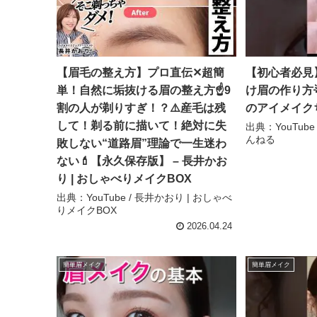
【眉毛の整え方】プロ直伝✕超簡
【初心者必見
単！自然に垢抜ける眉の整え方☝️9
け眉の作り方🌟✏
割の人が剃りすぎ！？⚠️産毛は残
のアイメイク
して！剃る前に描いて！絶対に失
出典：YouTub
んねる
敗しない“道路眉”理論で一生迷わ
ない💄【永久保存版】 – 長井かお
り | おしゃべりメイクBOX
出典：YouTube / 長井かおり | おしゃべ
りメイクBOX
2026.04.24
簡単眉メイク
簡単眉メイク