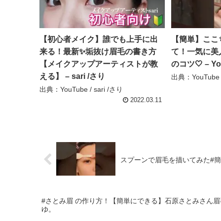
【初心者メイク】誰でも上手に出
【簡単】ここ
来る！最新✨垢抜け眉毛の書き方
て！一気に美
【メイクアップアーティストが教
のコツ🤍 – Yos
える】 – sari /さり
出典：YouTube / 
出典：YouTube / sari /さり
2022.03.11
スプーンで眉毛を描いてみた#簡単 #メ
#さとみ眉 の作り方！【簡単にできる】石原さとみさん眉毛の
ゆ。