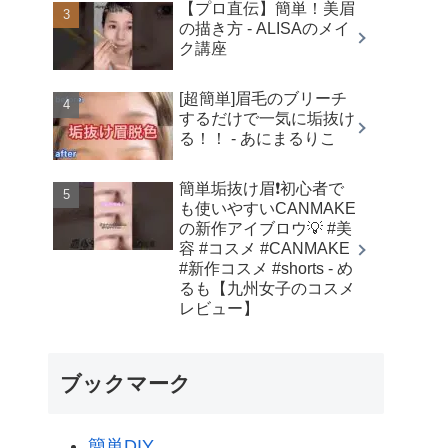
【プロ直伝】簡単！美眉
の描き方 - ALISAのメイ
ク講座
[超簡単]眉毛のブリーチ
するだけで一気に垢抜け
る！！ - あにまるりこ
簡単垢抜け眉❗️初心者で
も使いやすいCANMAKE
の新作アイブロウ💡 #美
容 #コスメ #CANMAKE
#新作コスメ #shorts - め
るも【九州女子のコスメ
レビュー】
ブックマーク
簡単DIY