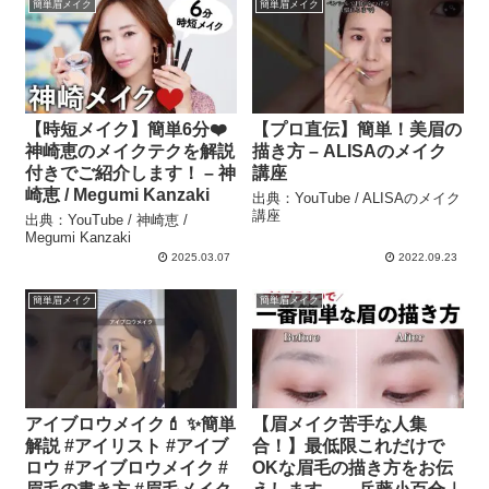
簡単眉メイク
簡単眉メイク
【時短メイク】簡単6分❤️
【プロ直伝】簡単！美眉の
神崎恵のメイクテクを解説
描き方 – ALISAのメイク
付きでご紹介します！ – 神
講座
崎恵 / Megumi Kanzaki
出典：YouTube / ALISAのメイク
講座
出典：YouTube / 神崎恵 /
Megumi Kanzaki
2025.03.07
2022.09.23
簡単眉メイク
簡単眉メイク
アイブロウメイク💄 ✨簡単
【眉メイク苦手な人集
解説 #アイリスト #アイブ
合！】最低限これだけで
ロウ #アイブロウメイク #
OKな眉毛の描き方をお伝