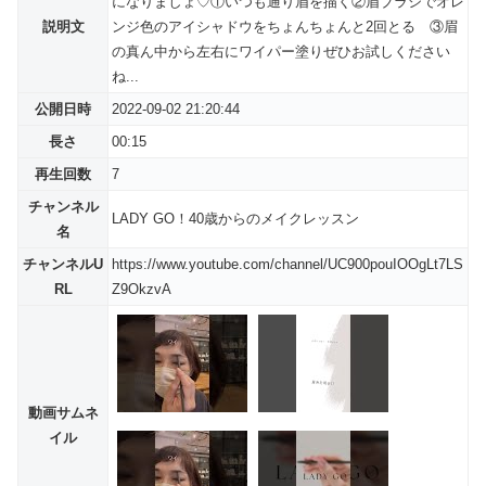
になりましょ♡①いつも通り眉を描く②眉ブラシでオレ
説明文
ンジ色のアイシャドウをちょんちょんと2回とる ③眉
の真ん中から左右にワイパー塗りぜひお試しください
ね...
公開日時
2022-09-02 21:20:44
長さ
00:15
再生回数
7
チャンネル
LADY GO！40歳からのメイクレッスン
名
チャンネルU
https://www.youtube.com/channel/UC900pouIOOgLt7LS
RL
Z9OkzvA
動画サムネ
イル