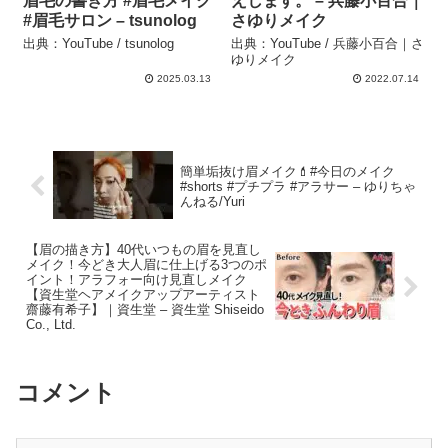
眉毛の書き方 #眉毛メイク
えします。 – 兵藤小百合｜
#眉毛サロン – tsunolog
さゆりメイク
出典：YouTube / tsunolog
出典：YouTube / 兵藤小百合｜さ
ゆりメイク
2025.03.13
2022.07.14
簡単垢抜け眉メイク💄#今日のメイク
#shorts #プチプラ #アラサー – ゆりちゃ
んねる/Yuri
【眉の描き方】40代いつもの眉を見直し
メイク！今どき大人眉に仕上げる3つのポ
イント！アラフォー向け見直しメイク
【資生堂ヘアメイクアップアーティスト
齋藤有希子】｜資生堂 – 資生堂 Shiseido
Co., Ltd.
コメント