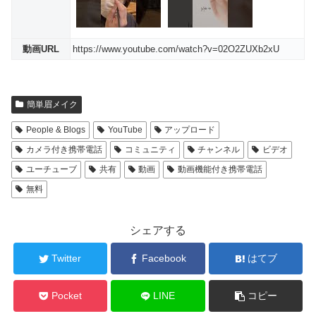
動画URL
https://www.youtube.com/watch?v=02O2ZUXb2xU
簡単眉メイク
People & Blogs
YouTube
アップロード
カメラ付き携帯電話
コミュニティ
チャンネル
ビデオ
ユーチューブ
共有
動画
動画機能付き携帯電話
無料
シェアする
Twitter
Facebook
はてブ
Pocket
LINE
コピー