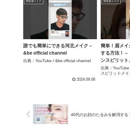
簡単眉メイク
簡単眉メイク
誰でも簡単にできる河北メイク –
簡単！眉メイ
&be official channel
する方法！ –
ンスピリット
出典：YouTube / &be official channel
出典：YouTub
スピリットメイ
2024.09.08
40代のお顔のたるみを解消する