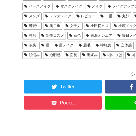
ベースメイク
マスクメイク
メイク
メイクアップ
メンズ
メンズメイク
レビュー
一重
丸顔
可愛い
奥二重
女子力
小田切ヒロ
小顔メイ
整形
新作コスメ
新色
東海オンエア
毎日メ
涙袋
眉
眉メイク
眉毛
神崎恵
立体感
肌悩み
透明感
面長
黒ずみ
메이크업
미
シ
Twitter
Pocket