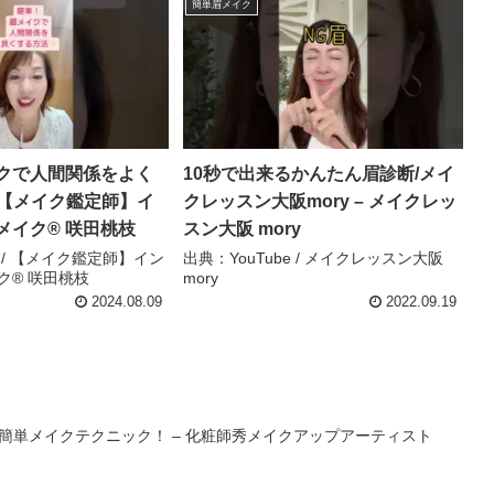
簡単眉メイク
クで人間関係をよく
10秒で出来るかんたん眉診断/メイ
 【メイク鑑定師】イ
クレッスン大阪mory – メイクレッ
メイク® 咲田桃枝
スン大阪 mory
e / 【メイク鑑定師】イン
出典：YouTube / メイクレッスン大阪
ク® 咲田桃枝
mory
2024.08.09
2022.09.19
 簡単メイクテクニック！ – 化粧師秀メイクアップアーティスト