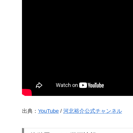
出典：
YouTube
/
河北裕介公式チャンネル