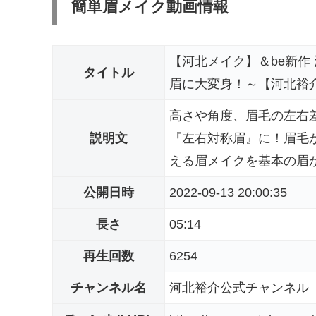
簡単眉メイク動画情報
【河北メイク】＆be新作
タイトル
眉に大変身！～【河北裕
高さや角度、眉毛の左右
説明文
『左右対称眉』に！眉毛
える眉メイクを基本の眉か
公開日時
2022-09-13 20:00:35
長さ
05:14
再生回数
6254
チャンネル名
河北裕介公式チャンネル