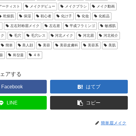
アーティスト
メイクデビュー
メイクブラシ
メイク動画
乾燥肌
保湿
初心者
化け子
化妆
化粧品
ク
左右対称眉メイク
左右差
平成フラミンゴ
敏感肌
イク
毛穴
毛穴レス
河北メイク
河北眉
河北裕介
簡単
美人顔
美容
美容皮膚科
美容系
美肌
용
화장품
４８
ェアする
Facebook
はてブ
LINE
コピー
簡単眉メイク