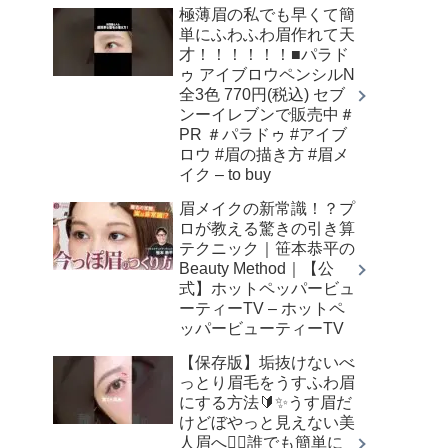
極薄眉の私でも早くて簡
単にふわふわ眉作れて天
才！！！！！！■パラド
ゥ アイブロウペンシルN
全3色 770円(税込) セブ
ンーイレブンで販売中＃
PR ＃パラドゥ #アイブ
ロウ #眉の描き方 #眉メ
イク – to buy
眉メイクの新常識！？プ
ロが教える驚きの引き算
テクニック｜笹本恭平の
Beauty Method｜【公
式】ホットペッパービュ
ーティーTV – ホットペ
ッパービューティーTV
【保存版】垢抜けないべ
っとり眉毛をうすふわ眉
にする方法🔰✨うす眉だ
けどぼやっと見えない美
人眉へ👌🏻誰でも簡単に