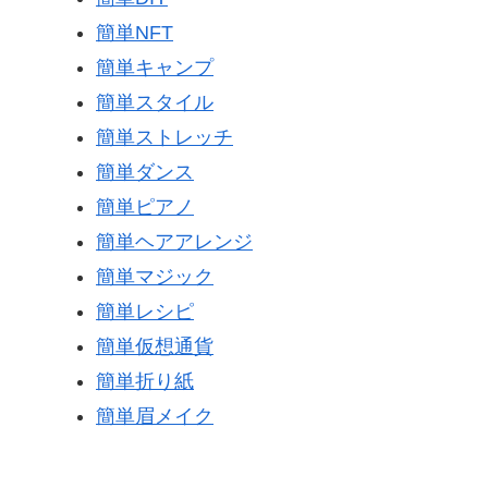
簡単NFT
簡単キャンプ
簡単スタイル
簡単ストレッチ
簡単ダンス
簡単ピアノ
簡単ヘアアレンジ
簡単マジック
簡単レシピ
簡単仮想通貨
簡単折り紙
簡単眉メイク