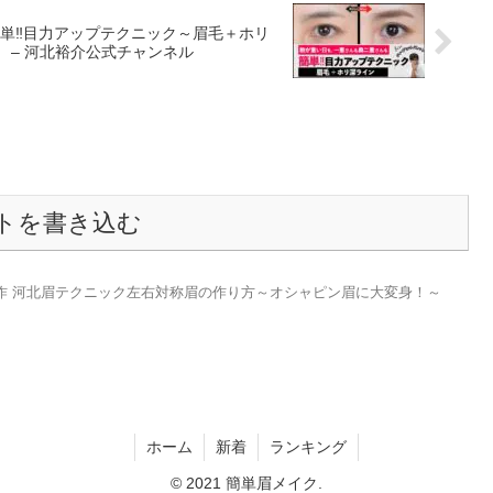
単‼目力アップテクニック～眉毛＋ホリ
 – 河北裕介公式チャンネル
トを書き込む
新作 河北眉テクニック左右対称眉の作り方～オシャピン眉に大変身！～
ホーム
新着
ランキング
© 2021 簡単眉メイク.