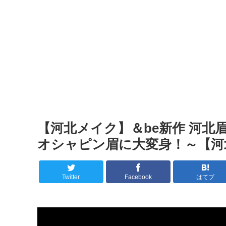
【河北メイク】＆be新作 河
オシャピン眉に大変身！～【河北
Twitter
Facebook
はてブ