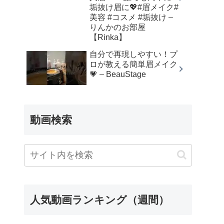
垢抜け眉に💖#眉メイク#
美容 #コスメ #垢抜け –
りんかのお部屋
【Rinka】
自分で再現しやすい！プ
ロが教える簡単眉メイク
💗 – BeauStage
動画検索
人気動画ランキング（週間）