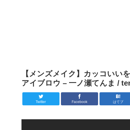
【メンズメイク】カッコいいを作
アイブロウ – 一ノ瀬てんま / tenm
Twitter
Facebook
はてブ