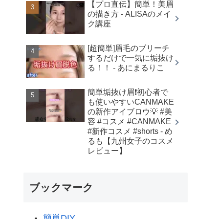
【プロ直伝】簡単！美眉
の描き方 - ALISAのメイ
ク講座
[超簡単]眉毛のブリーチ
するだけで一気に垢抜け
る！！ - あにまるりこ
簡単垢抜け眉❗️初心者で
も使いやすいCANMAKE
の新作アイブロウ💡 #美
容 #コスメ #CANMAKE
#新作コスメ #shorts - め
るも【九州女子のコスメ
レビュー】
ブックマーク
簡単DIY