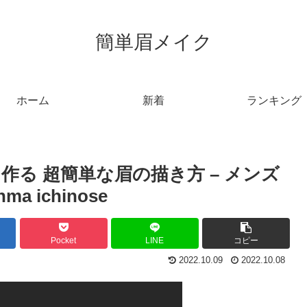
簡単眉メイク
ホーム
新着
ランキング
る 超簡単な眉の描き方 – メンズ
a ichinose
Pocket
LINE
コピー
2022.10.09
2022.10.08