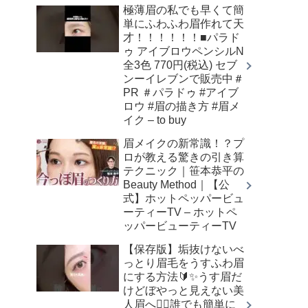
極薄眉の私でも早くて簡
単にふわふわ眉作れて天
才！！！！！！■パラド
ゥ アイブロウペンシルN
全3色 770円(税込) セブ
ンーイレブンで販売中＃
PR ＃パラドゥ #アイブ
ロウ #眉の描き方 #眉メ
イク – to buy
眉メイクの新常識！？プ
ロが教える驚きの引き算
テクニック｜笹本恭平の
Beauty Method｜【公
式】ホットペッパービュ
ーティーTV – ホットペ
ッパービューティーTV
【保存版】垢抜けないべ
っとり眉毛をうすふわ眉
にする方法🔰✨うす眉だ
けどぼやっと見えない美
人眉へ👌🏻誰でも簡単に