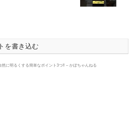
トを書き込む
然に明るくする簡単なポイント3つ‼️ – かぽちゃんねる