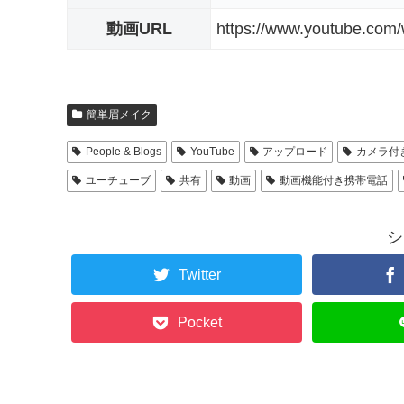
動画URL
https://www.youtube.co
簡単眉メイク
People & Blogs
YouTube
アップロード
カメラ付
ユーチューブ
共有
動画
動画機能付き携帯電話
シ
Twitter
Pocket