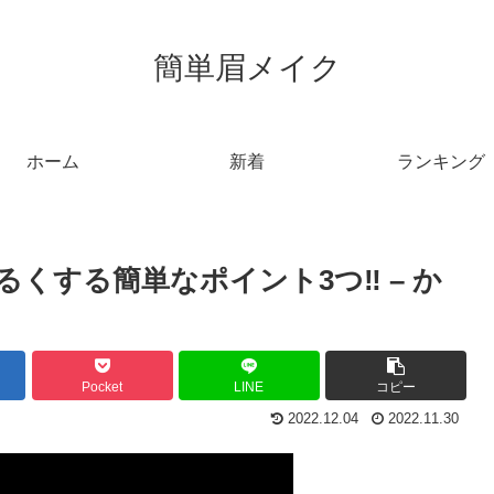
簡単眉メイク
ホーム
新着
ランキング
くする簡単なポイント3つ‼️ – か
Pocket
LINE
コピー
2022.12.04
2022.11.30