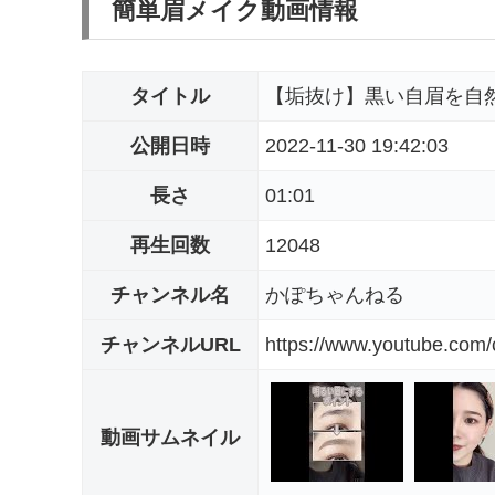
簡単眉メイク動画情報
タイトル
【垢抜け】黒い自眉を自然
公開日時
2022-11-30 19:42:03
長さ
01:01
再生回数
12048
チャンネル名
かぽちゃんねる
チャンネルURL
https://www.youtube.co
動画サムネイル