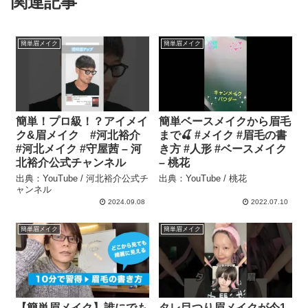
関連記事
簡単眉メイク
簡単眉メイク
簡単！プロ級！？アイメイ
簡単ベースメイクから眉毛
ク&眉メイク #河北裕介
まで🍒 #メイク #眉毛の書
#河北メイク #守屋茜 – 河
き方 #人形 #ベースメイク
北裕介公式チャンネル
– 桃花
出典：YouTube / 河北裕介公式チ
出典：YouTube / 桃花
ャンネル
2024.09.08
2022.07.10
簡単眉メイク
簡単眉メイク
【簡単眉メイク】誰にでも
タレ目つり眉メイクが今1