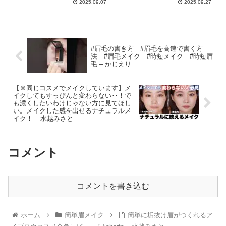
2025.09.07
2025.09.27
#眉毛の書き方 #眉毛を高速で書く方
法 #眉毛メイク #時短メイク #時短眉
毛 – かじえり
【※同じコスメでメイクしています】メ
イクしてもすっぴんと変わらない‥！で
も濃くしたいわけじゃない方に見てほし
い。メイクした感を出せるナチュラルメ
イク！ – 水越みさと
コメント
コメントを書き込む
ホーム
簡単眉メイク
簡単に垢抜け眉がつくれるア