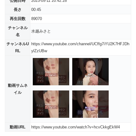
公開日時
2023-05-11 20:42:28
長さ
00:45
再生回数
89070
チャンネル
水越みさと
名
チャンネルU
https://www.youtube.com/channel/UCffg7iYU2K7HFJDh
RL
ylZzUBw
動画サムネ
イル
動画URL
https://www.youtube.com/watch?v=hcvCkkgEkW4