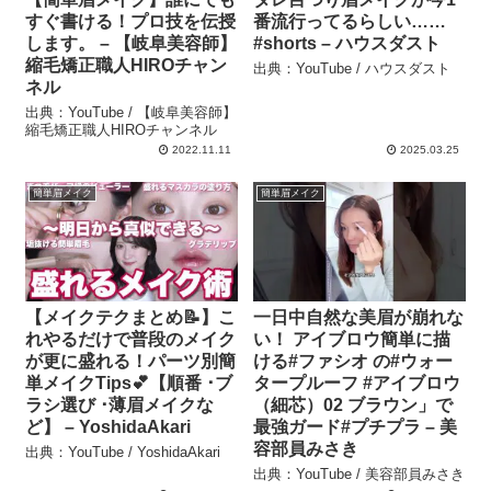
すぐ書ける！プロ技を伝授
番流行ってるらしい……
します。 – 【岐阜美容師】
#shorts – ハウスダスト
縮毛矯正職人HIROチャン
出典：YouTube / ハウスダスト
ネル
出典：YouTube / 【岐阜美容師】
縮毛矯正職人HIROチャンネル
2022.11.11
2025.03.25
簡単眉メイク
簡単眉メイク
【メイクテクまとめ📝】こ
一日中自然な美眉が崩れな
れやるだけで普段のメイク
い！ アイブロウ簡単に描
が更に盛れる！パーツ別簡
ける#ファシオ の#ウォー
単メイクTips💕【順番 ･ブ
タープルーフ #アイブロウ
ラシ選び ･薄眉メイクな
（細芯）02 ブラウン」で
ど】 – YoshidaAkari
最強ガード#プチプラ – 美
容部員みさき
出典：YouTube / YoshidaAkari
出典：YouTube / 美容部員みさき