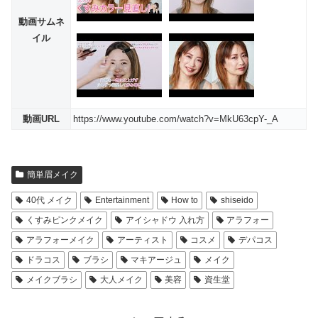
動画サムネ
イル
動画URL
https://www.youtube.com/watch?v=MkU63cpY-_A
簡単眉メイク
40代 メイク
Entertainment
How to
shiseido
くすみピンクメイク
アイシャドウ 入れ方
アラフォー
アラフォーメイク
アーティスト
コスメ
デパコス
ドラコス
ブラシ
マキアージュ
メイク
メイクブラシ
大人メイク
美容
資⽣堂