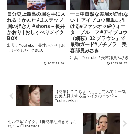
自分史上最高の眉を手に入
一日中自然な美眉が崩れな
れる！かんたん2ステップ
い！ アイブロウ簡単に描
眉の描き方 #shorts – 長井
ける#ファシオ の#ウォー
かおり | おしゃべりメイク
タープルーフ #アイブロウ
BOX
（細芯）02 ブラウン」で
最強ガード#プチプラ – 美
出典：YouTube / 長井かおり | お
しゃべりメイクBOX
容部員みさき
出典：YouTube / 美容部員みさき
2022.12.28
2025.09.27
【簡単】ここちょい足ししてみて！一気
に美人見えする眉メイクのコツ🤍 –
YoshidaAkari
セルフ眉メイク。1番簡単な描き方はこ
れ！ – Glanstrada