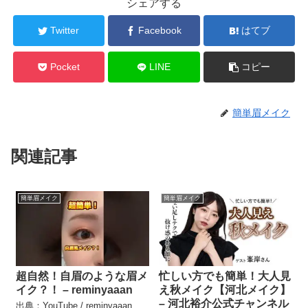
シェアする
Twitter
Facebook
はてブ
Pocket
LINE
コピー
簡単眉メイク
関連記事
簡単眉メイク
簡単眉メイク
超自然！自眉のような眉メ
忙しい方でも簡単！大人見
イク？！ – reminyaaan
え秋メイク【河北メイク】
– 河北裕介公式チャンネル
出典：YouTube / reminyaaan