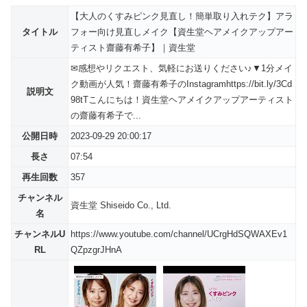
【大人のくすみピンク見直し！簡単取り入れテク】アラ
タイトル
フォー向け見直しメイク【資生堂ヘアメイクアップアー
ティスト齋藤有希子】｜資生堂
✉感想やリクエスト、気軽にお送りください♪▼1分メイ
ク動画が人気！齋藤有希子のInstagramhttps://bit.ly/3Cd
説明文
98tTこんにちは！資生堂ヘアメイクアップアーティスト
の齋藤有希子で...
公開日時
2023-09-29 20:00:17
長さ
07:54
再生回数
357
チャンネル
資生堂 Shiseido Co., Ltd.
名
チャンネルU
https://www.youtube.com/channel/UCrgHdSQWAXEv1
RL
QZpzgrJHnA