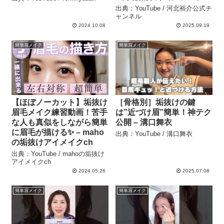
出典：YouTube / 河北裕介公式チ
ャンネル
2024.10.08
2025.09.19
簡単眉メイク
簡単眉メイク
【ほぼノーカット】垢抜け
［骨格別］垢抜けの鍵
眉毛メイク練習動画！苦手
は”近づけ眉”簡単！神テク
な人も真似をしながら簡単
公開 – 溝口舞衣
に眉毛が描ける✨ – maho
出典：YouTube / 溝口舞衣
の垢抜けアイメイクch
出典：YouTube / mahoの垢抜け
アイメイクch
2024.05.26
2025.07.08
簡単眉メイク
簡単眉メイク