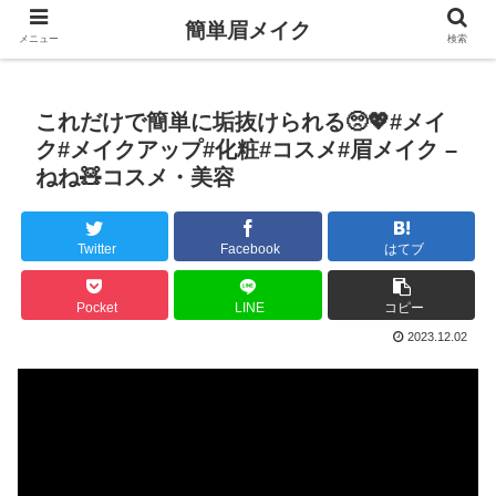
簡単眉メイク
メニュー
検索
これだけで簡単に垢抜けられる🥺💖#メイ
ク#メイクアップ#化粧#コスメ#眉メイク –
ねね🧸コスメ・美容
Twitter
Facebook
はてブ
Pocket
LINE
コピー
2023.12.02