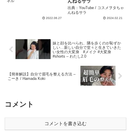
ネル
んねるサラ
出典：YouTube / コスメヲタちゃ
んねるサラ
2022.06.27
2024.02.21
妹と顔を比べられ、隣を歩くのが恥ずか
しい…新しい自分で堂々と生きていきた
い女性の大変身 #メイク #大変身
#shorts – わたし2.0
【簡単解説】自分で眉毛を整える方法 –
こーき / Hamada Koki
コメント
コメントを書き込む