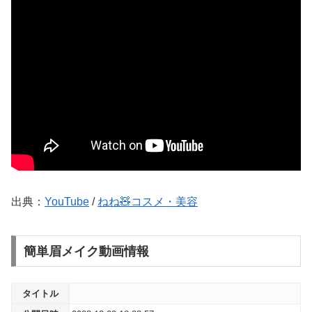
出典：
YouTube
/
ねね🧸コスメ・美容
簡単眉メイク動画情報
タイトル