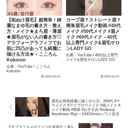
【垢ぬけ眉毛】超簡単！綺
カーブ眉？ストレート眉？
麗なまゆ毛の書き方・整え
簡単眉毛メイク動画 #40代
方・メイク★まろ眉・薄眉
メイク #50代メイク #眉メ
🍀眉毛がない人の書き方♡
イク #60代メイク – 40代
アラフォーアラフィフでお
以上専門メイク&眉毛サロ
肌に凹凸があっても綺麗に
ンLADY GO
描ける方法★ – こころん
出典：YouTube / 40代以上専門
Kokoron
メイク&眉毛サロンLADY GO
出典：YouTube / こころん
Kokoron
2022.05.03
2025.02.07
眉毛を簡単綺麗に描くやり方。#40代 #マ
マメイク #アイブロウメイク #眉メイク #
メイク動画 #簡単 #おすすめ #makeup
#eyebrows #fyp – SAKOmomハワイ生活
プチプラコスメのフジコ社員直伝！落ち