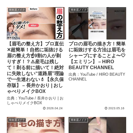
簡単眉メイク
簡単眉メイク
【眉毛の整え方】プロ直伝
プロの眉毛の描き方！簡単
✕超簡単！自然に垢抜ける
に垢抜けする方法は眉毛を
眉の整え方☝️9割の人が剃
シャープにすることよ〜🤍
りすぎ！？⚠️産毛は残し
【エミリン】 – HIRO
て！剃る前に描いて！絶対
BEAUTY CHANNEL
に失敗しない“道路眉”理論
出典：YouTube / HIRO BEAUTY
で一生迷わない💄【永久保
CHANNEL
存版】 – 長井かおり | おし
ゃべりメイクBOX
出典：YouTube / 長井かおり | お
しゃべりメイクBOX
2026.04.24
2023.05.16
簡単眉メイク
簡単眉メイク