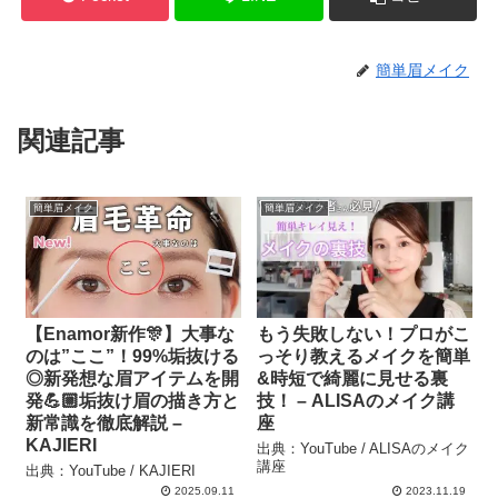
簡単眉メイク
関連記事
簡単眉メイク
簡単眉メイク
【Enamor新作🎊】大事な
もう失敗しない！プロがこ
のは”ここ”！99%垢抜ける
っそり教えるメイクを簡単
◎新発想な眉アイテムを開
&時短で綺麗に見せる裏
発💪🏼垢抜け眉の描き方と
技！ – ALISAのメイク講
新常識を徹底解説 –
座
KAJIERI
出典：YouTube / ALISAのメイク
講座
出典：YouTube / KAJIERI
2025.09.11
2023.11.19