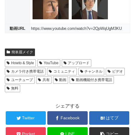
動画URL
https://www.youtube.com/watch?v=2QpWqUgM3KU
簡単眉メイク
Howto & Style
YouTube
アップロード
カメラ付き携帯電話
コミュニティ
チャンネル
ビデオ
ユーチューブ
共有
動画
動画機能付き携帯電話
無料
シェアする
Twitter
Facebook
はてブ
Pocket
LINE
コピー