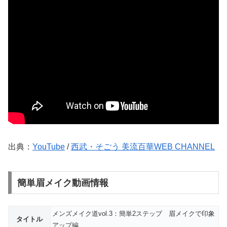
出典：
YouTube
/
西武・そごう 美流百華WEB CHANNEL
簡単眉メイク動画情報
メンズメイク道vol.3：簡単2ステップ 眉メイクで印象
タイトル
アップ編