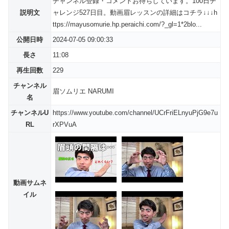
チャンネル登録・コメントお待ちしています。100日チ
説明文
ャレンジ527日目。動画眉レッスンの詳細はコチラ↓↓↓h
ttps://mayusomurie.hp.peraichi.com/?_gl=1*2blo...
公開日時
2024-07-05 09:00:33
長さ
11:08
再生回数
229
チャンネル
眉ソムリエ NARUMI
名
チャンネルU
https://www.youtube.com/channel/UCrFriELnyuPjG9e7u
RL
rXPVuA
動画サムネ
イル