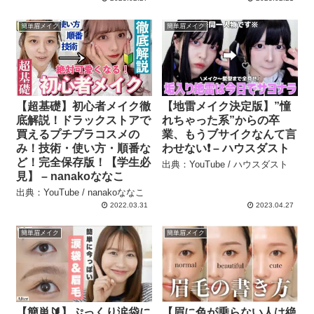
簡単眉メイク
簡単眉メイク
【超基礎】初心者メイク徹
【地雷メイク決定版】”憧
底解説！ドラックストアで
れちゃった系”からの卒
買えるプチプラコスメの
業、もうブサイクなんて言
み！技術・使い方・順番な
わせない❗️ – ハウスダスト
ど！完全保存版！【学生必
出典：YouTube / ハウスダスト
見】 – nanakoななこ
出典：YouTube / nanakoななこ
2022.03.31
2023.04.27
簡単眉メイク
簡単眉メイク
【簡単🔰】ぷっくり涙袋に
【眉に色が乗らない人は絶