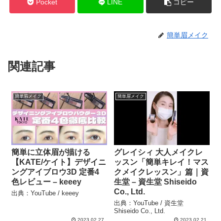
Pocket
LINE
コピー
簡単眉メイク
関連記事
簡単眉メイク
簡単眉メイク
簡単に立体眉が描ける
グレイシィ 大人メイクレ
【KATE/ケイト】デザイニ
ッスン「簡単キレイ！マス
ングアイブロウ3D 定番4
クメイクレッスン」篇｜資
色レビュー – keeey
生堂 – 資生堂 Shiseido
Co., Ltd.
出典：YouTube / keeey
出典：YouTube / 資生堂
Shiseido Co., Ltd.
2023.02.27
2023.02.21