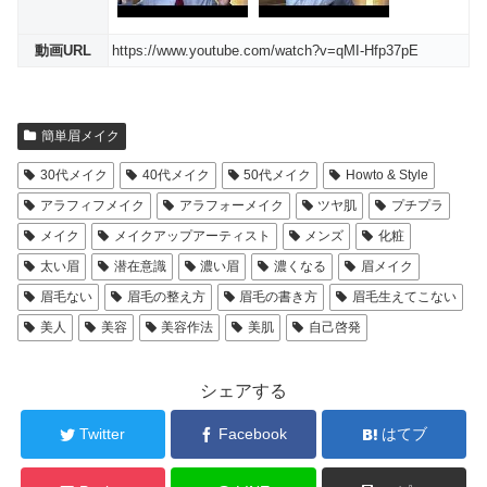
動画URL
https://www.youtube.com/watch?v=qMI-Hfp37pE
簡単眉メイク
30代メイク
40代メイク
50代メイク
Howto & Style
アラフィフメイク
アラフォーメイク
ツヤ肌
プチプラ
メイク
メイクアップアーティスト
メンズ
化粧
太い眉
潜在意識
濃い眉
濃くなる
眉メイク
眉毛ない
眉毛の整え方
眉毛の書き方
眉毛生えてこない
美人
美容
美容作法
美肌
自己啓発
シェアする
Twitter
Facebook
はてブ