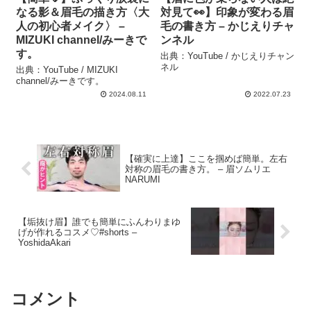
なる影＆眉毛の描き方〈大
対見て👀】印象が変わる眉
人の初心者メイク〉 –
毛の書き方 – かじえりチャ
MIZUKI channel/みーきで
ンネル
す。
出典：YouTube / かじえりチャン
ネル
出典：YouTube / MIZUKI
channel/みーきです。
2024.08.11
2022.07.23
【確実に上達】ここを掴めば簡単。左右
対称の眉毛の書き方。 – 眉ソムリエ
NARUMI
【垢抜け眉】誰でも簡単にふんわりまゆ
げが作れるコスメ♡#shorts –
YoshidaAkari
コメント