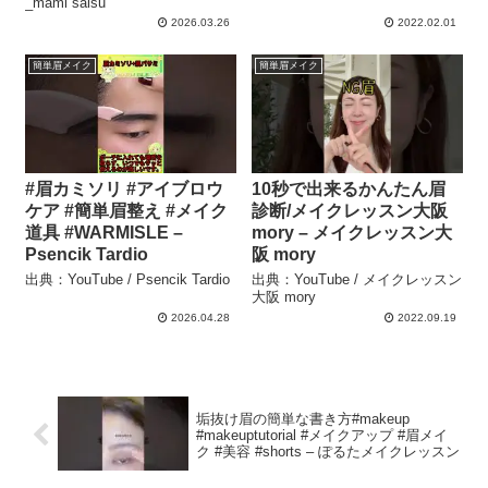
_mami saisu
2026.03.26
2022.02.01
簡単眉メイク
簡単眉メイク
#眉カミソリ #アイブロウ
10秒で出来るかんたん眉
ケア #簡単眉整え #メイク
診断/メイクレッスン大阪
道具 #WARMISLE –
mory – メイクレッスン大
Psencik Tardio
阪 mory
出典：YouTube / Psencik Tardio
出典：YouTube / メイクレッスン
大阪 mory
2026.04.28
2022.09.19
垢抜け眉の簡単な書き方#makeup
#makeuptutorial #メイクアップ #眉メイ
ク #美容 #shorts – ぽるたメイクレッスン