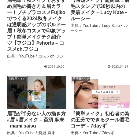
眉毛命！秋メイクでおすす
【時短メイク】超簡単！眉
め眉毛の書き方＆眉カラ
毛スタンプで30秒以内の
ー！プチプラコスメFujiko
美眉メイク – Lucy Kate •
でつくる2024秋冬メイク
ルーシー
は透明感アップのボルドー
出典：YouTube / Lucy Kate • ル
眉！秋冬コスメで印象アッ
ーシー
プ！簡単メイクテク紹介
♡【フジコ】#shorts – コ
スメch.フジコ
出典：YouTube / コスメch.フジ
コ
2024.10.09
2023.04.14
簡単眉メイク
簡単眉メイク
眉毛が半分ない人の描き方
『簡単メイク』初心者の為
#眉 #眉メイク – 斎須 麻未
の五分でできるクール眉毛
_mami saisu
コーデ – 7dayず
出典：YouTube / 斎須 麻未
出典：YouTube / 7dayず