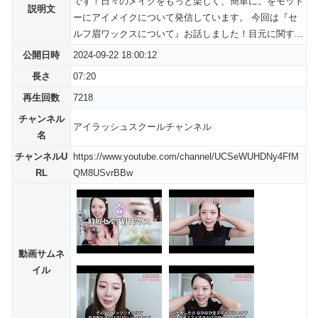
です！日々のメイクをもっと楽しく、簡単に。をモット
説明文
ーにアイメイクについて発信しています。 今回は『セ
ルフ眉ワックスについて』お話しました！目元に関す...
公開日時
2024-09-22 18:00:12
長さ
07:20
再生回数
7218
チャンネル
アイラッシュスクールチャンネル
名
チャンネルU
https://www.youtube.com/channel/UCSeWUHDNy4FfM
RL
QM8USvrBBw
動画サムネ
イル