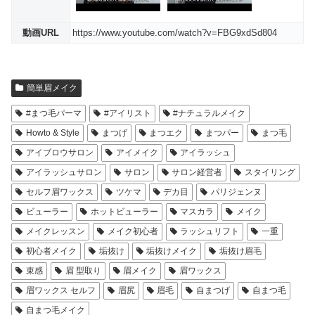
動画URL
https://www.youtube.com/watch?v=FBG9xdSd804
簡単眉メイク
#まつ毛パーマ
#アイリスト
#ナチュラルメイク
Howto & Style
まつげ
まつエク
まつパー
まつ毛
アイブロウサロン
アイメイク
アイラッシュ
アイラッシュサロン
サロン
サロン経営者
スタイリング
セルフ眉ワックス
ツケマ
デカ目
パリジェンヌ
ビューラー
ホットビューラー
マスカラ
メイク
メイクレッスン
メイク初心者
ラッシュリフト
一重
初心者メイク
垢抜け
垢抜けメイク
垢抜け眉毛
束感
眉 型取り
眉メイク
眉ワックス
眉ワックス セルフ
眉尻
眉毛
自まつげ
自まつ毛
自まつ毛メイク