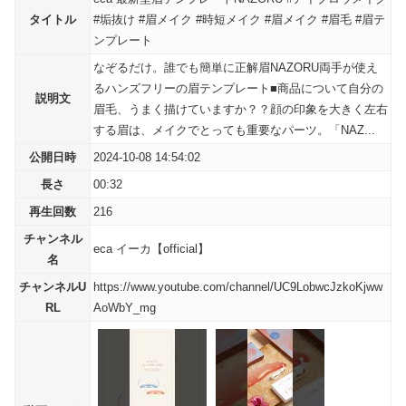
タイトル
#垢抜け #眉メイク #時短メイク #眉メイク #眉毛 #眉テ
ンプレート
なぞるだけ。誰でも簡単に正解眉NAZORU両手が使え
るハンズフリーの眉テンプレート■商品について自分の
説明文
眉毛、うまく描けていますか？？顔の印象を大きく左右
する眉は、メイクでとっても重要なパーツ。「NAZ...
公開日時
2024-10-08 14:54:02
長さ
00:32
再生回数
216
チャンネル
eca イーカ【official】
名
チャンネルU
https://www.youtube.com/channel/UC9LobwcJzkoKjww
RL
AoWbY_mg