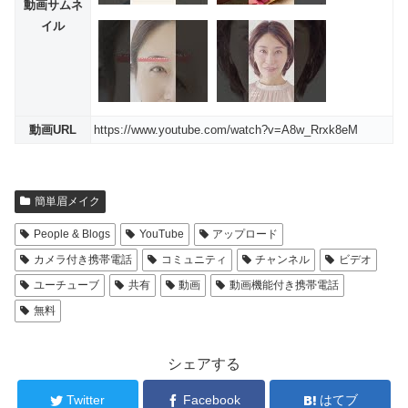
動画サムネ
イル
動画URL
https://www.youtube.com/watch?v=A8w_Rrxk8eM
簡単眉メイク
People & Blogs
YouTube
アップロード
カメラ付き携帯電話
コミュニティ
チャンネル
ビデオ
ユーチューブ
共有
動画
動画機能付き携帯電話
無料
シェアする
Twitter
Facebook
はてブ