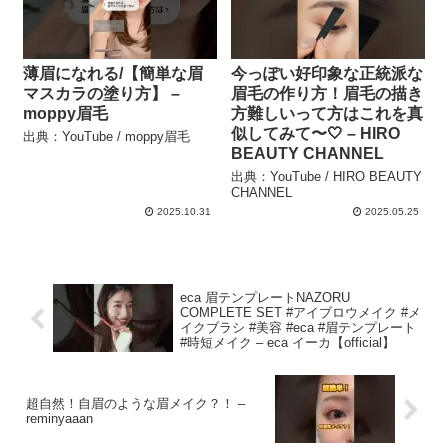
薄眉になれる/【簡単な眉
今っぽい好印象な正統派な
マスカラの塗り方】 –
眉毛の作り方！眉毛の描き
moppy眉毛
方難しいって方はこれを真
似してみて〜🤍 – HIRO
出典：YouTube / moppy眉毛
BEAUTY CHANNEL
出典：YouTube / HIRO BEAUTY
CHANNEL
2025.10.31
2025.05.25
eca 眉テンプレートNAZORU
COMPLETE SET #アイブロウメイク #メ
イクブラシ #美容 #eca #眉テンプレート
#時短メイク – eca イーカ【official】
超自然！自眉のような眉メイク？！ –
reminyaaan