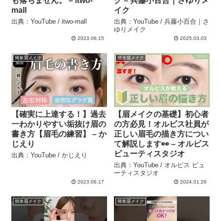
も落ちません。 – itwo-
ク – 兵藤小百合｜さゆりメ
mall
イク
出典：YouTube / itwo-mall
出典：YouTube / 兵藤小百合｜さ
ゆりメイク
2023.06.15
2025.03.03
簡単眉メイク
簡単眉メイク
【確実に上達する！】過去
【眉メイクの基礎】初心者
一わかりやすい垢抜け眉の
の方必見！オルビス社員が
書き方【眉毛の練習】 – か
正しい眉毛の描き方につい
じえり
て解説します👀 – オルビス
ビューティスタジオ
出典：YouTube / かじえり
出典：YouTube / オルビス ビュ
ーティスタジオ
2023.06.17
2024.01.26
簡単眉メイク
簡単眉メイク