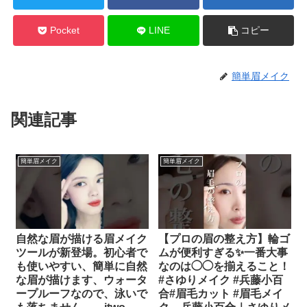
Pocket
LINE
コピー
簡単眉メイク
関連記事
簡単眉メイク
簡単眉メイク
自然な眉が描ける眉メイク
【プロの眉の整え方】輪ゴ
ツールが新登場。初心者で
ムが便利すぎる✨一番大事
も使いやすい、簡単に自然
なのは◯◯を揃えること！
な眉が描けます、ウォータ
#さゆりメイク #兵藤小百
ープルーフなので、泳いで
合#眉毛カット #眉毛メイ