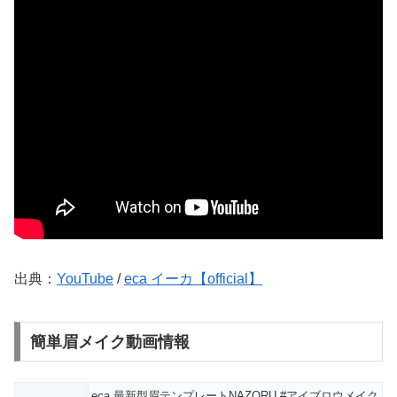
出典：
YouTube
/
eca イーカ【official】
簡単眉メイク動画情報
eca 最新型眉テンプレートNAZORU #アイブロウメイク