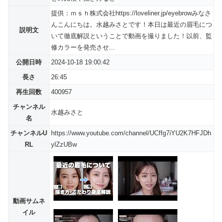
提供：ｍｓｈ株式会社https://loveliner.jp/eyebrowみなさ
んこんにちは。水越みさとです！本日は最近の眉毛につ
説明文
いて徹底解説ということで動画を撮りました！以前、監
修カラーを発売させ...
公開日時
2024-10-18 19:00:42
長さ
26:45
再生回数
400957
チャンネル
水越みさと
名
チャンネルU
https://www.youtube.com/channel/UCffg7iYU2K7HFJDh
RL
ylZzUBw
動画サムネ
イル