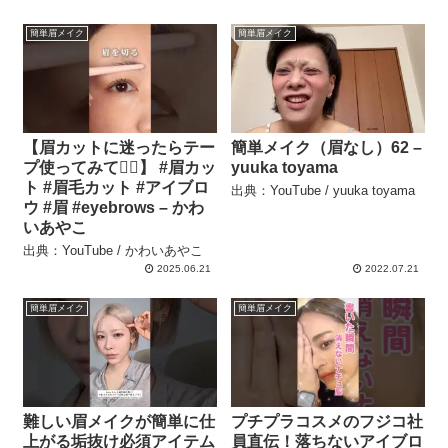
簡単眉メイク
簡単眉メイク
【眉カットに迷ったらテー
簡単メイク（眉なし）62 –
プ使ってみて🙋‍♀️】 #眉カッ
yuuka toyama
ト #眉毛カット #アイブロ
出典：YouTube / yuuka toyama
ウ #眉 #eyebrows – かわ
いあやこ
出典：YouTube / かわいあやこ
2025.06.21
2022.07.21
簡単眉メイク
簡単眉メイク
難しい眉メイクが簡単に仕
プチプラコスメのフジコ社
上がる垢抜け必須アイテム
員直伝！落ちないアイブロ