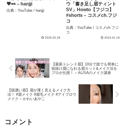
🤎👀 – hanjji
ウ「書き足し眉ティント
SV」Howto【フジコ】
出典：YouTube / hanjji
#shorts – コスメch.フジ
コ
出典：YouTube / コスメch.フジ
コ
2026.02.28
2024.01.19
【最新トレンド眉】10分で誰でも簡単に
垢抜け眉になれる眉カット&メイク法を
プロが伝授！ – ALISAのメイク講座
【脱濃い眉】眉が薄く見えるメイク方
法！ #眉メイク #眉毛メイク #アイブロウ
メイク – かわいあやこ
コメント