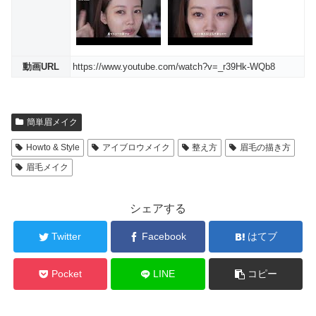
動画URL
https://www.youtube.com/watch?v=_r39Hk-WQb8
簡単眉メイク
Howto & Style
アイブロウメイク
整え方
眉毛の描き方
眉毛メイク
シェアする
Twitter
Facebook
はてブ
Pocket
LINE
コピー