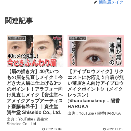
簡単眉メイク
関連記事
簡単眉メイク
簡単眉メイク
【眉の描き方】40代いつ
【アイブロウメイク】リク
もの眉を見直しメイク！今
エストにお応え💄自眉が無
どき大人眉に仕上げる3つ
い薄眉さん向けアイブロウ
のポイント！アラフォー向
メイクポイント✨（メイク
け見直しメイク【資生堂ヘ
レッスン）
アメイクアップアーティス
@harukamakeup – 陽香
ト齋藤有希子】｜資生堂 –
HARUKA
資生堂 Shiseido Co., Ltd.
出典：YouTube / 陽香HARUKA
出典：YouTube / 資生堂
Shiseido Co., Ltd.
2022.09.04
2022.11.25