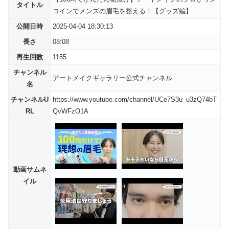
タイトル
コインでメンズの眉毛を整える！【グッズ編】
公開日時
2025-04-04 18:30:13
長さ
08:08
再生回数
1155
チャンネル
アートメイクギャラリー公式チャンネル
名
チャンネルU
https://www.youtube.com/channel/UCe7S3u_u3zQ74bT
RL
QvWFzO1A
動画サムネ
イル