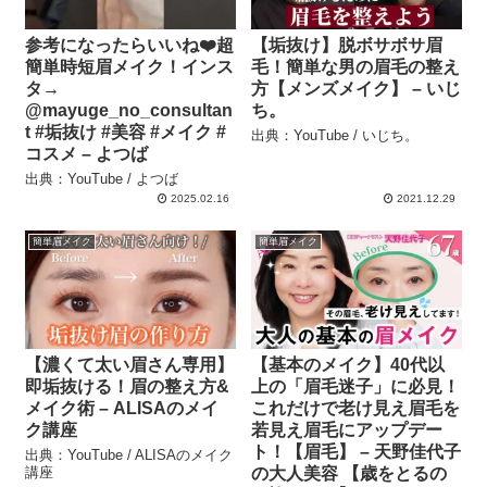
参考になったらいいね❤️超
【垢抜け】脱ボサボサ眉
簡単時短眉メイク！インス
毛！簡単な男の眉毛の整え
タ→
方【メンズメイク】 – いじ
@mayuge_no_consultan
ち。
t #垢抜け #美容 #メイク #
出典：YouTube / いじち。
コスメ – よつば
出典：YouTube / よつば
2025.02.16
2021.12.29
簡単眉メイク
簡単眉メイク
【濃くて太い眉さん専用】
【基本のメイク】40代以
即垢抜ける！眉の整え方&
上の「眉毛迷子」に必見！
メイク術 – ALISAのメイ
これだけで老け見え眉毛を
ク講座
若見え眉毛にアップデー
ト！【眉毛】 – 天野佳代子
出典：YouTube / ALISAのメイク
講座
の大人美容 【歳をとるの