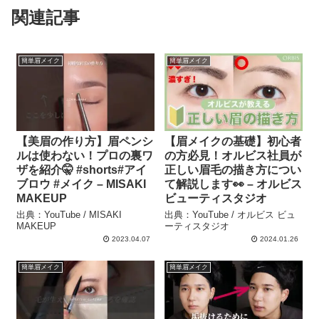
関連記事
簡単眉メイク
簡単眉メイク
【美眉の作り方】眉ペンシ
【眉メイクの基礎】初心者
ルは使わない！プロの裏ワ
の方必見！オルビス社員が
ザを紹介🤫 #shorts#アイ
正しい眉毛の描き方につい
ブロウ #メイク – MISAKI
て解説します👀 – オルビス
MAKEUP
ビューティスタジオ
出典：YouTube / MISAKI
出典：YouTube / オルビス ビュ
MAKEUP
ーティスタジオ
2023.04.07
2024.01.26
簡単眉メイク
簡単眉メイク