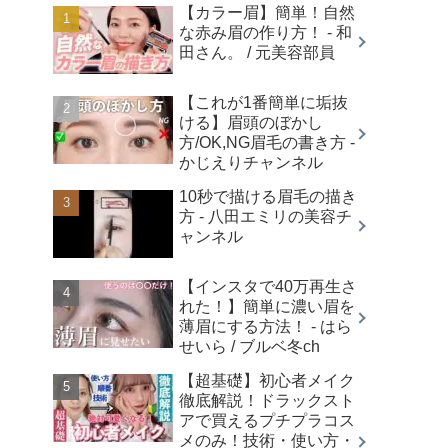
【カラー眉】簡単！自然
な赤み眉の作り方！ - 和
田さん。 / 元美容部員
【これが1番簡単に垢抜
ける】眉頭のぼかし
方/OK,NG眉毛の書き方 -
かじえりチャンネル
10秒で描ける眉毛の描き
方 - 八田エミリの美容チ
ャンネル
【インスタで40万再生さ
れた！】簡単に濃い眉を
薄眉にする方法！ - はら
せいら / ブルベ冬ch
【超基礎】初心者メイク
徹底解説！ドラックスト
アで買えるプチプラコス
メのみ！技術・使い方・