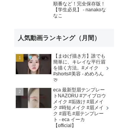
順番など！完全保存版！
【学生必見】 - nanakoな
なこ
人気動画ランキング（月間）
【まゆげ描き方】誰でも
簡単に、キレイな平行眉
を描く方法。#メイク
#shorts#美容 - めめろん
🍈
eca 最新型眉テンプレー
トNAZORU #アイブロウ
メイク #垢抜け #眉メイ
ク #時短メイク #眉メイ
ク #眉毛 #眉テンプレー
ト - eca イーカ
【official】