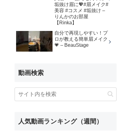
垢抜け眉に💖#眉メイク#
美容 #コスメ #垢抜け –
りんかのお部屋
【Rinka】
自分で再現しやすい！プ
ロが教える簡単眉メイク
💗 – BeauStage
動画検索
人気動画ランキング（週間）