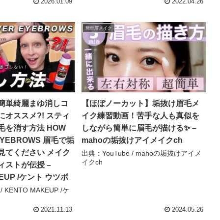
2026.01.09
2022.04.26
簡単眉メイク
簡単綺麗まゆ消しコ
【ほぼノーカット】垢抜け眉毛メ
オススメ?! スティ
イク練習動画！苦手な人も真似を
毛を消す方法 HOW
しながら簡単に眉毛が描ける✨ –
 EYEBROWS 眉毛で垢
mahoの垢抜けアイメイクch
見てください メイク
出典：YouTube / mahoの垢抜けアイメ
イクch
ィストが伝授 –
KEUP /ケント ウツボ
/ KENTO MAKEUP /ケ
2021.11.13
2024.05.26