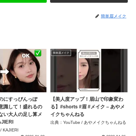
簡単眉メイク
簡単眉メイク
のにすっぴんっぽ
【美人度アップ！眉山で印象変わ
”意識して！盛れるの
る】#shorts #眉 #メイク – あやメ
ない大人の足し算メ
イクちゃんねる
JIERI
出典：YouTube / あやメイクちゃんねる
 KAJIERI