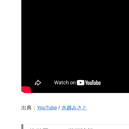
出典：
YouTube
/
水越みさと