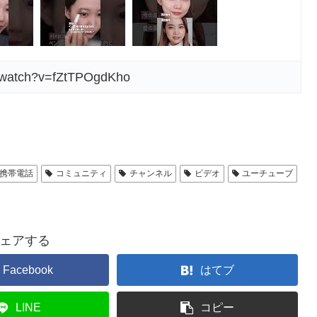
m/watch?v=fZtTPOgdKho
携帯電話
コミュニティ
チャンネル
ビデオ
ユーチューブ
ェアする
Facebook
はてブ
LINE
コピー