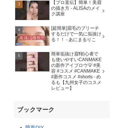
【プロ直伝】簡単！美眉
の描き方 - ALISAのメイ
ク講座
[超簡単]眉毛のブリーチ
するだけで一気に垢抜け
る！！ - あにまるりこ
簡単垢抜け眉❗️初心者で
も使いやすいCANMAKE
の新作アイブロウ💡 #美
容 #コスメ #CANMAKE
#新作コスメ #shorts - め
るも【九州女子のコスメ
レビュー】
ブックマーク
簡単DIY