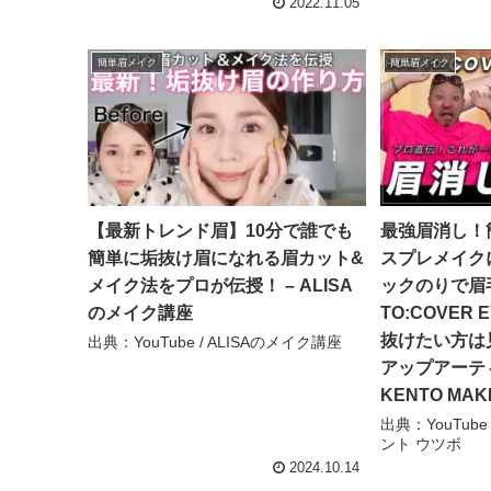
2022.11.05
簡単眉メイク
簡単眉メイク
【最新トレンド眉】10分で誰でも
最強眉消し！
簡単に垢抜け眉になれる眉カット&
スプレメイクに
メイク法をプロが伝授！ – ALISA
ックのりで眉
のメイク講座
TO:COVER
抜けたい方は
出典：YouTube / ALISAのメイク講座
アップアーテ
KENTO MA
出典：YouTube 
ント ウツボ
2024.10.14