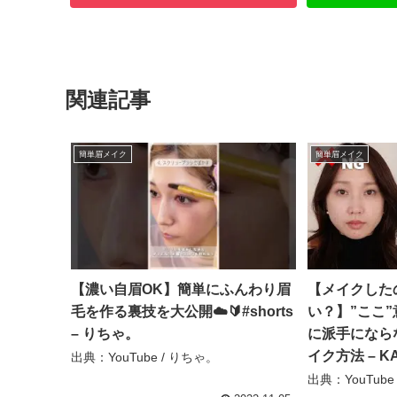
関連記事
簡単眉メイク
簡単眉メイク
【濃い自眉OK】簡単にふんわり眉
【メイクした
毛を作る裏技を大公開☁️🔰#shorts
い？】”ここ
– りちゃ。
に派手になら
イク方法 – KA
出典：YouTube / りちゃ。
出典：YouTube /