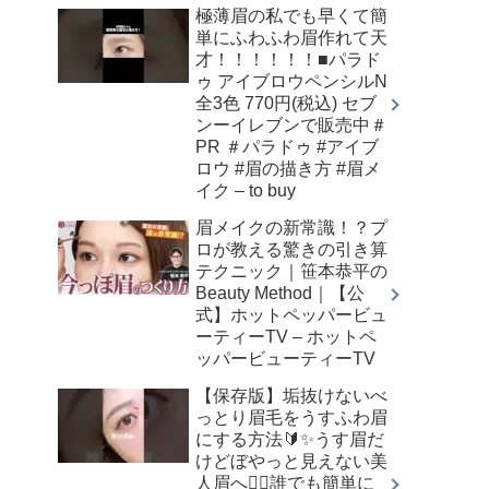
極薄眉の私でも早くて簡
単にふわふわ眉作れて天
才！！！！！！■パラド
ゥ アイブロウペンシルN
全3色 770円(税込) セブ
ンーイレブンで販売中＃
PR ＃パラドゥ #アイブ
ロウ #眉の描き方 #眉メ
イク – to buy
眉メイクの新常識！？プ
ロが教える驚きの引き算
テクニック｜笹本恭平の
Beauty Method｜【公
式】ホットペッパービュ
ーティーTV – ホットペ
ッパービューティーTV
【保存版】垢抜けないべ
っとり眉毛をうすふわ眉
にする方法🔰✨うす眉だ
けどぼやっと見えない美
人眉へ👌🏻誰でも簡単に