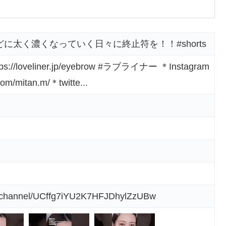
に太く濃くなっていく日々に終止符を！！#shorts
loveliner.jp/eyebrow #ラブライナー ＊Instagram
om/mitan.m/＊twitte...
m/channel/UCffg7iYU2K7HFJDhylZzUBw