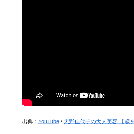
出典：
YouTube
/
天野佳代子の大人美容 【歳