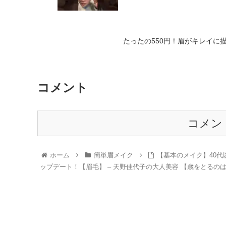
たったの550円！眉がキレイに
コメント
コメン
ホーム
簡単眉メイク
【基本のメイク】40
ップデート！【眉毛】 – 天野佳代子の大人美容 【歳をとるの