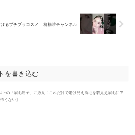
描けるプチプラコスメ – 柳橋唯チャンネル
トを書き込む
代以上の「眉毛迷子」に必見！これだけで老け見え眉毛を若見え眉毛にア
は怖くない】