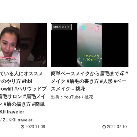
簡単眉メイク
している人にオススメ
簡単ベースメイクから眉毛まで🍒 #
のやり方 #hbl
メイク #眉毛の書き方 #人形 #ベー
browlift #ハリウッドブ
スメイク – 桃花
眉毛サロン #眉毛メイ
出典：YouTube / 桃花
ク #眉の描き方 #簡単
I traveler
ZUKKII traveler
2023.11.06
2022.07.10