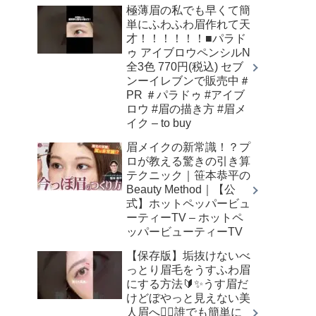
極薄眉の私でも早くて簡
単にふわふわ眉作れて天
才！！！！！！■パラド
ゥ アイブロウペンシルN
全3色 770円(税込) セブ
ンーイレブンで販売中＃
PR ＃パラドゥ #アイブ
ロウ #眉の描き方 #眉メ
イク – to buy
眉メイクの新常識！？プ
ロが教える驚きの引き算
テクニック｜笹本恭平の
Beauty Method｜【公
式】ホットペッパービュ
ーティーTV – ホットペ
ッパービューティーTV
【保存版】垢抜けないべ
っとり眉毛をうすふわ眉
にする方法🔰✨うす眉だ
けどぼやっと見えない美
人眉へ👌🏻誰でも簡単に