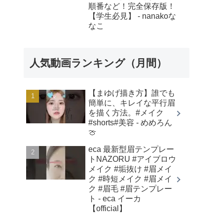
順番など！完全保存版！
【学生必見】 - nanakoな
なこ
人気動画ランキング（月間）
【まゆげ描き方】誰でも
簡単に、キレイな平行眉
を描く方法。#メイク
#shorts#美容 - めめろん
🍈
eca 最新型眉テンプレー
トNAZORU #アイブロウ
メイク #垢抜け #眉メイ
ク #時短メイク #眉メイ
ク #眉毛 #眉テンプレー
ト - eca イーカ
【official】