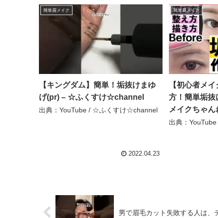
簡単眉メイク
簡単眉メイク
【キングダム】簡単！垢抜けまゆ
【初心者メイ
げ(pr) – ☆ふくすけ☆channel
方！簡単垢抜け
メイクちゃん
出典：YouTube / ☆ふくすけ☆channel
出典：YouTub
2022.04.23
男で眉毛カット失敗する人は、テ