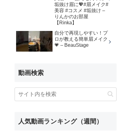
垢抜け眉に💖#眉メイク#
美容 #コスメ #垢抜け –
りんかのお部屋
【Rinka】
自分で再現しやすい！プ
ロが教える簡単眉メイク
💗 – BeauStage
動画検索
人気動画ランキング（週間）