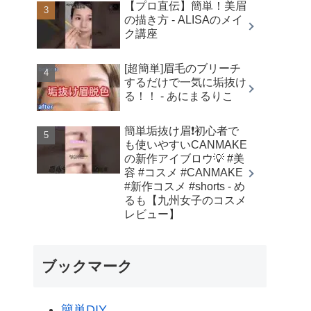
【プロ直伝】簡単！美眉
の描き方 - ALISAのメイ
ク講座
[超簡単]眉毛のブリーチ
するだけで一気に垢抜け
る！！ - あにまるりこ
簡単垢抜け眉❗️初心者で
も使いやすいCANMAKE
の新作アイブロウ💡 #美
容 #コスメ #CANMAKE
#新作コスメ #shorts - め
るも【九州女子のコスメ
レビュー】
ブックマーク
簡単DIY