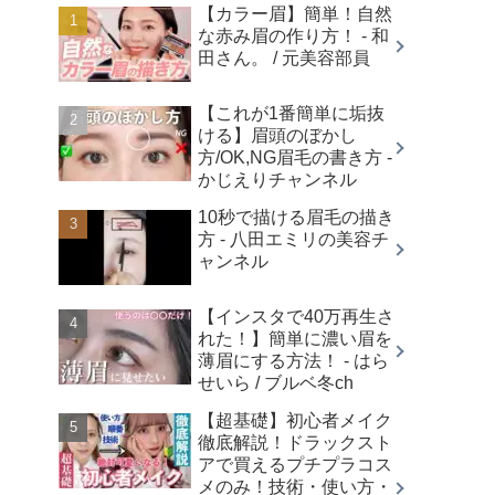
【カラー眉】簡単！自然
な赤み眉の作り方！ - 和
田さん。 / 元美容部員
【これが1番簡単に垢抜
ける】眉頭のぼかし
方/OK,NG眉毛の書き方 -
かじえりチャンネル
10秒で描ける眉毛の描き
方 - 八田エミリの美容チ
ャンネル
【インスタで40万再生さ
れた！】簡単に濃い眉を
薄眉にする方法！ - はら
せいら / ブルベ冬ch
【超基礎】初心者メイク
徹底解説！ドラックスト
アで買えるプチプラコス
メのみ！技術・使い方・