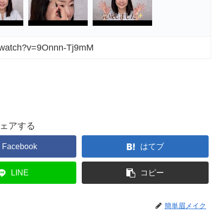
m/watch?v=9Onnn-Tj9mM
ェアする
Facebook
はてブ
LINE
コピー
簡単眉メイク