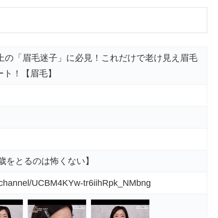
以上の「眉毛迷子」に必見！これだけで老け見え眉毛
ート！【眉毛】
【歳をとるのは怖くない】
m/channel/UCBM4KYw-tr6iihRpk_NMbng