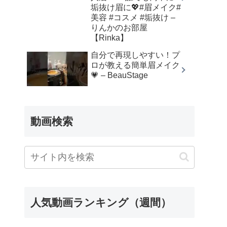
垢抜け眉に💖#眉メイク#
美容 #コスメ #垢抜け –
りんかのお部屋
【Rinka】
自分で再現しやすい！プ
ロが教える簡単眉メイク
💗 – BeauStage
動画検索
人気動画ランキング（週間）