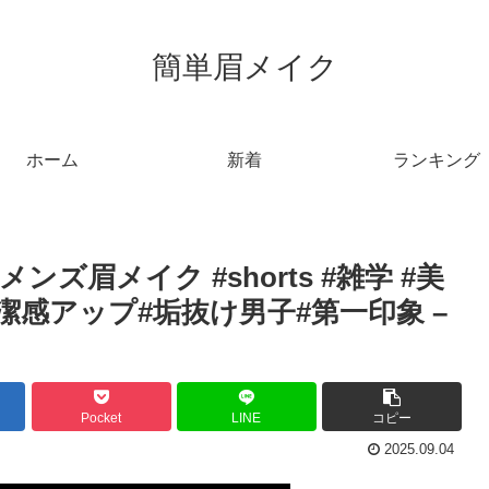
簡単眉メイク
ホーム
新着
ランキング
眉メイク #shorts #雑学 #美
潔感アップ#垢抜け男子#第一印象 –
Pocket
LINE
コピー
2025.09.04