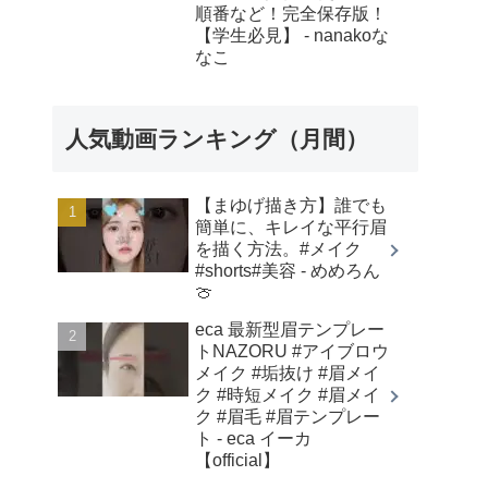
順番など！完全保存版！
【学生必見】 - nanakoな
なこ
人気動画ランキング（月間）
【まゆげ描き方】誰でも
簡単に、キレイな平行眉
を描く方法。#メイク
#shorts#美容 - めめろん
🍈
eca 最新型眉テンプレー
トNAZORU #アイブロウ
メイク #垢抜け #眉メイ
ク #時短メイク #眉メイ
ク #眉毛 #眉テンプレー
ト - eca イーカ
【official】