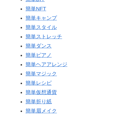
簡単NFT
簡単キャンプ
簡単スタイル
簡単ストレッチ
簡単ダンス
簡単ピアノ
簡単ヘアアレンジ
簡単マジック
簡単レシピ
簡単仮想通貨
簡単折り紙
簡単眉メイク