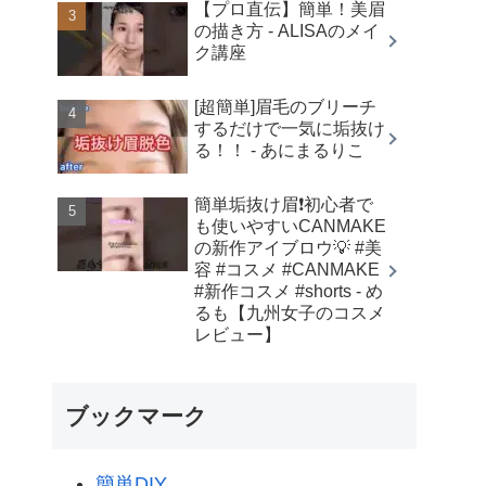
【プロ直伝】簡単！美眉
の描き方 - ALISAのメイ
ク講座
[超簡単]眉毛のブリーチ
するだけで一気に垢抜け
る！！ - あにまるりこ
簡単垢抜け眉❗️初心者で
も使いやすいCANMAKE
の新作アイブロウ💡 #美
容 #コスメ #CANMAKE
#新作コスメ #shorts - め
るも【九州女子のコスメ
レビュー】
ブックマーク
簡単DIY