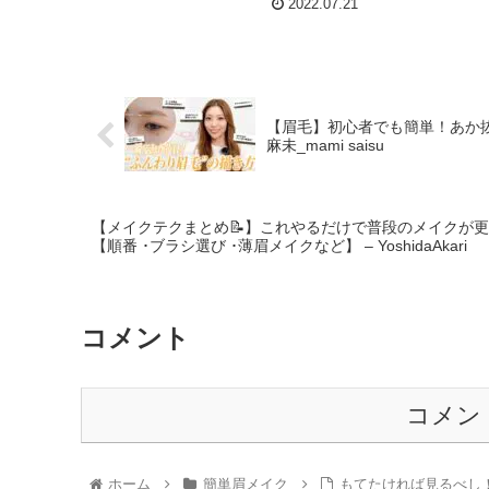
2022.07.21
【眉毛】初心者でも簡単！あか抜け
麻未_mami saisu
【メイクテクまとめ📝】これやるだけで普段のメイクが更に
【順番 ･ブラシ選び ･薄眉メイクなど】 – YoshidaAkari
コメント
コメン
ホーム
簡単眉メイク
もてたければ見るべし！簡