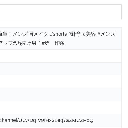
メンズ眉メイク #shorts #雑学 #美容 #メンズ
アップ#垢抜け男子#第一印象
om/channel/UCADq-V9fHx3Leq7aZMCZPoQ