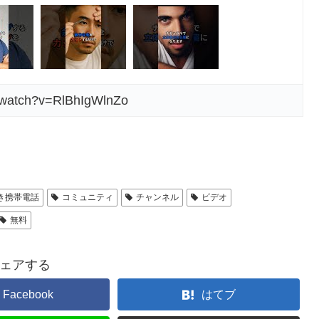
/watch?v=RlBhIgWlnZo
き携帯電話
コミュニティ
チャンネル
ビデオ
無料
ェアする
Facebook
はてブ