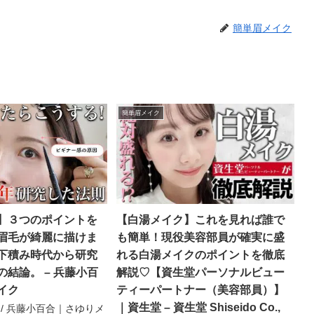
簡単眉メイク
簡単眉メイク
】３つのポイントを
【白湯メイク】これを見れば誰で
眉毛が綺麗に描けま
も簡単！現役美容部員が確実に盛
下積み時代から研究
れる白湯メイクのポイントを徹底
結論。 – 兵藤小百
解説♡【資生堂パーソナルビュー
イク
ティーパートナー（美容部員）】
｜資生堂 – 資生堂 Shiseido Co.,
e / 兵藤小百合｜さゆりメ