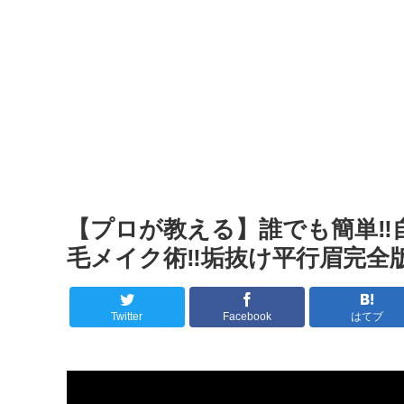
【プロが教える】誰でも簡単‼
毛メイク術‼垢抜け平行眉完全版
Twitter
Facebook
はてブ