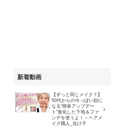
新着動画
【ずっと同じメイク？】
50代からの今っぽい顔に
なる“簡単アップデー
ト”進化した下地＆ファ
ンデを使うよ！ – ヘアメ
イク職人_化け子