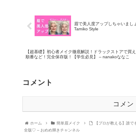
眉で美人度アップしちゃいましょ❣️
Tamiko Style
【超基礎】初心者メイク徹底解説！ドラックストアで買え
順番など！完全保存版！【学生必見】 – nanakoななこ
コメント
コメン
ホーム
簡単眉メイク
【プロが教える】誰で
全版♡ – おめめ輝きチャンネル