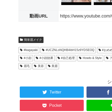
動画URL
https://www.youtube.c
簡単眉メイク
#kagayaki
#UCZNLoNQHB4ibH15z9YDSEOQ
#おめ
#小顔
#小顔効果
#自己処理
Howto & Style
眉毛
美容
美眉
シ
Twitter
Pocket