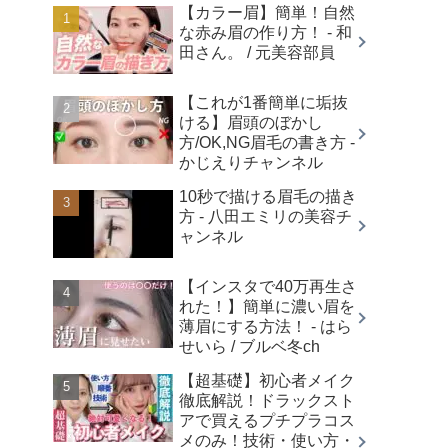
【カラー眉】簡単！自然
な赤み眉の作り方！ - 和
田さん。 / 元美容部員
【これが1番簡単に垢抜
ける】眉頭のぼかし
方/OK,NG眉毛の書き方 -
かじえりチャンネル
10秒で描ける眉毛の描き
方 - 八田エミリの美容チ
ャンネル
【インスタで40万再生さ
れた！】簡単に濃い眉を
薄眉にする方法！ - はら
せいら / ブルベ冬ch
【超基礎】初心者メイク
徹底解説！ドラックスト
アで買えるプチプラコス
メのみ！技術・使い方・