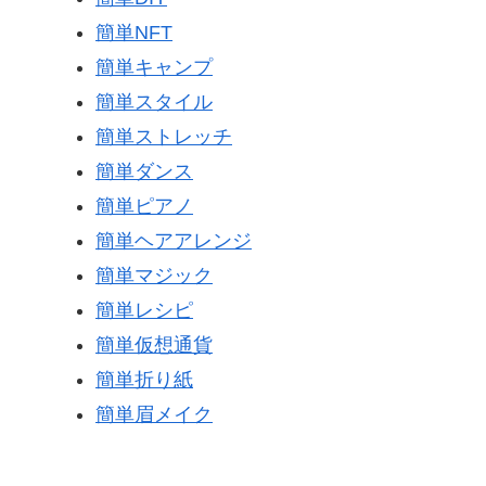
簡単NFT
簡単キャンプ
簡単スタイル
簡単ストレッチ
簡単ダンス
簡単ピアノ
簡単ヘアアレンジ
簡単マジック
簡単レシピ
簡単仮想通貨
簡単折り紙
簡単眉メイク