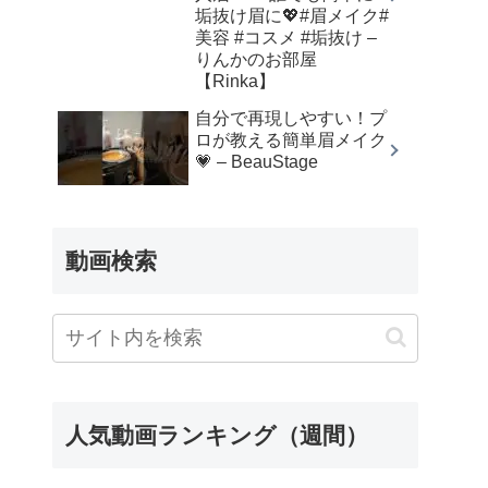
垢抜け眉に💖#眉メイク#
美容 #コスメ #垢抜け –
りんかのお部屋
【Rinka】
自分で再現しやすい！プ
ロが教える簡単眉メイク
💗 – BeauStage
動画検索
人気動画ランキング（週間）