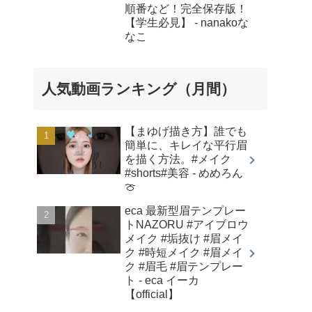
順番など！完全保存版！
【学生必見】 - nanakoな
なこ
人気動画ランキング（月間）
【まゆげ描き方】誰でも
簡単に、キレイな平行眉
を描く方法。#メイク
#shorts#美容 - めめろん
🍈
eca 最新型眉テンプレー
トNAZORU #アイブロウ
メイク #垢抜け #眉メイ
ク #時短メイク #眉メイ
ク #眉毛 #眉テンプレー
ト - eca イーカ
【official】