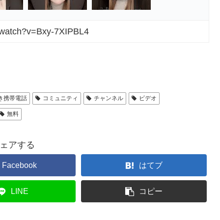
m/watch?v=Bxy-7XIPBL4
き携帯電話
コミュニティ
チャンネル
ビデオ
無料
ェアする
Facebook
はてブ
LINE
コピー