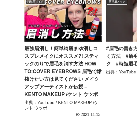
簡単眉メイク
簡単眉メイク
最強眉消し！簡単綺麗まゆ消しコ
#眉毛の書き
スプレメイクにオススメ?! スティ
く方法 #眉
ックのりで眉毛を消す方法 HOW
ク #時短眉毛
TO:COVER EYEBROWS 眉毛で垢
出典：YouTube
抜けたい方は見てください メイク
アップアーティストが伝授 –
KENTO MAKEUP /ケント ウツボ
出典：YouTube / KENTO MAKEUP /ケ
ント ウツボ
2021.11.13