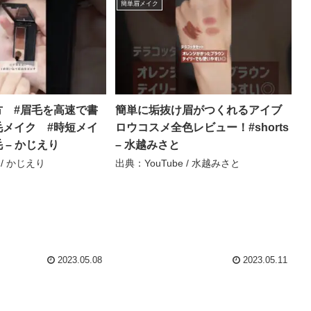
簡単眉メイク
方 #眉毛を高速で書
簡単に垢抜け眉がつくれるアイブ
毛メイク #時短メイ
ロウコスメ全色レビュー！#shorts
 – かじえり
– 水越みさと
 / かじえり
出典：YouTube / 水越みさと
2023.05.08
2023.05.11