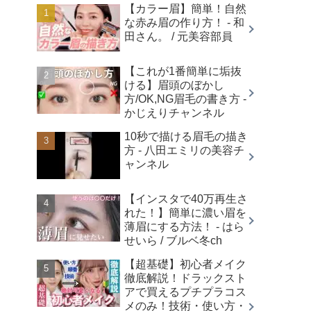
【カラー眉】簡単！自然
な赤み眉の作り方！ - 和
田さん。 / 元美容部員
【これが1番簡単に垢抜
ける】眉頭のぼかし
方/OK,NG眉毛の書き方 -
かじえりチャンネル
10秒で描ける眉毛の描き
方 - 八田エミリの美容チ
ャンネル
【インスタで40万再生さ
れた！】簡単に濃い眉を
薄眉にする方法！ - はら
せいら / ブルベ冬ch
【超基礎】初心者メイク
徹底解説！ドラックスト
アで買えるプチプラコス
メのみ！技術・使い方・