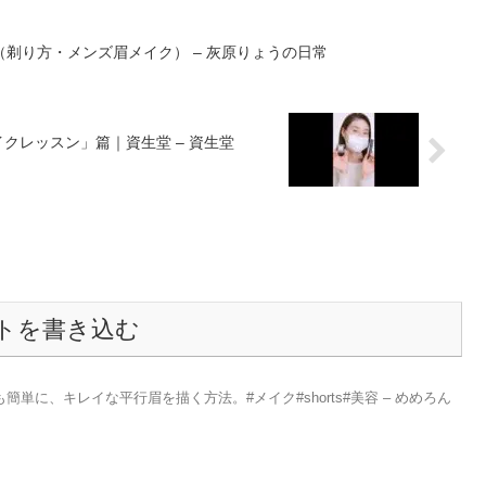
剃り方・メンズ眉メイク） – 灰原りょうの日常
クレッスン」篇｜資生堂 – 資生堂
トを書き込む
単に、キレイな平行眉を描く方法。#メイク#shorts#美容 – めめろん