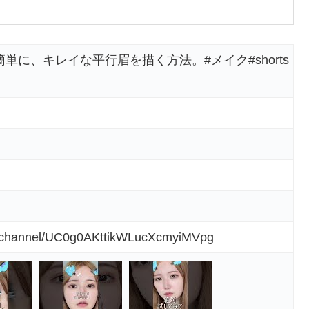
単に、キレイな平行眉を描く方法。#メイク#shorts
m/channel/UC0g0AKttikWLucXcmyiMVpg