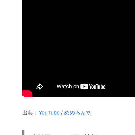
出典：
YouTube
/
めめろん🍈