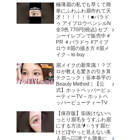
極薄眉の私でも早くて簡
単にふわふわ眉作れて天
才！！！！！！■パラド
ゥ アイブロウペンシルN
全3色 770円(税込) セブ
ンーイレブンで販売中＃
PR ＃パラドゥ #アイブ
ロウ #眉の描き方 #眉メ
イク – to buy
眉メイクの新常識！？プ
ロが教える驚きの引き算
テクニック｜笹本恭平の
Beauty Method｜【公
式】ホットペッパービュ
ーティーTV – ホットペ
ッパービューティーTV
【保存版】垢抜けないべ
っとり眉毛をうすふわ眉
にする方法🔰✨うす眉だ
けどぼやっと見えない美
人眉へ👌🏻誰でも簡単に