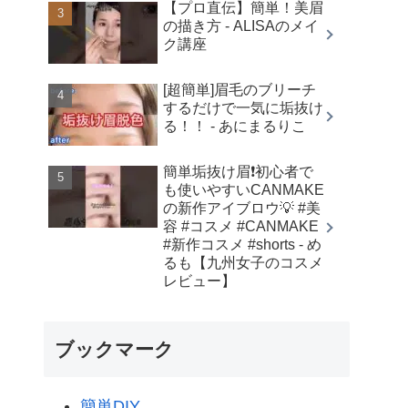
【プロ直伝】簡単！美眉
の描き方 - ALISAのメイ
ク講座
[超簡単]眉毛のブリーチ
するだけで一気に垢抜け
る！！ - あにまるりこ
簡単垢抜け眉❗️初心者で
も使いやすいCANMAKE
の新作アイブロウ💡 #美
容 #コスメ #CANMAKE
#新作コスメ #shorts - め
るも【九州女子のコスメ
レビュー】
ブックマーク
簡単DIY