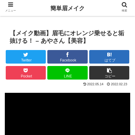
簡単眉メイク
メニュー
検索
【メイク動画】眉毛にオレンジ乗せると垢
抜ける！ – あやさん【美容】
Twitter
Facebook
はてブ
Pocket
LINE
コピー
2022.05.14
2022.02.23