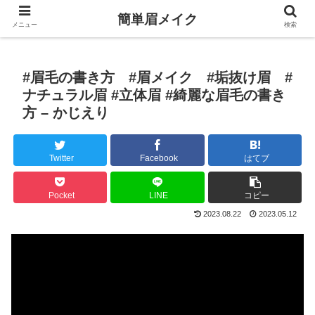
簡単眉メイク
メニュー
検索
#眉毛の書き方 #眉メイク #垢抜け眉 #
ナチュラル眉 #立体眉 #綺麗な眉毛の書き
方 – かじえり
Twitter
Facebook
はてブ
Pocket
LINE
コピー
2023.08.22
2023.05.12