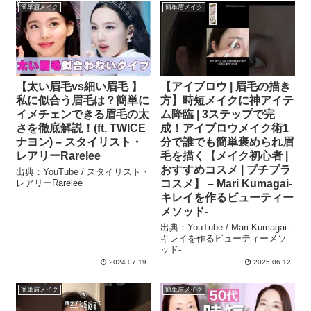
簡単眉メイク
簡単眉メイク
【太い眉毛vs細い眉毛 】
【アイブロウ | 眉毛の描き
私に似合う眉毛は？簡単に
方】時短メイクに神アイテ
イメチェンできる眉毛の太
ム降臨 | 3ステップで完
さを徹底解説！(ft. TWICE
成！アイブロウメイク術1
ナヨン) – スタイリスト・
分で誰でも簡単褒められ眉
レアリーRarelee
毛を描く【メイク初心者 |
おすすめコスメ | プチプラ
出典：YouTube / スタイリスト・
レアリーRarelee
コスメ】 – Mari Kumagai-
キレイを作るビューティー
メソッド-
出典：YouTube / Mari Kumagai-
キレイを作るビューティーメソ
ッド-
2024.07.19
2025.06.12
簡単眉メイク
簡単眉メイク