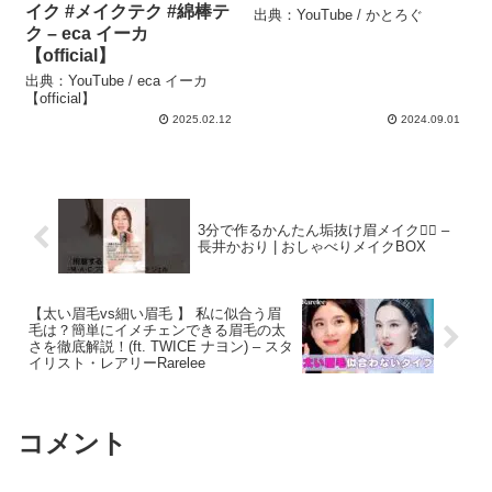
イク #メイクテク #綿棒テ
出典：YouTube / かとろぐ
ク – eca イーカ
【official】
出典：YouTube / eca イーカ
【official】
2025.02.12
2024.09.01
3分で作るかんたん垢抜け眉メイク☝🏻 –
長井かおり | おしゃべりメイクBOX
【太い眉毛vs細い眉毛 】 私に似合う眉
毛は？簡単にイメチェンできる眉毛の太
さを徹底解説！(ft. TWICE ナヨン) – スタ
イリスト・レアリーRarelee
コメント