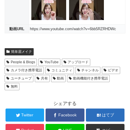
動画URL
https://www.youtube.com/watch?v=6bb5RZRHDWc
簡単眉メイク
People & Blogs
YouTube
アップロード
カメラ付き携帯電話
コミュニティ
チャンネル
ビデオ
ユーチューブ
共有
動画
動画機能付き携帯電話
無料
シェアする
Twitter
Facebook
はてブ