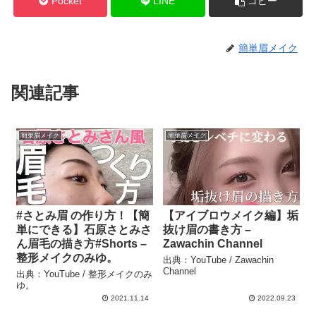
Pocket
LINE
コピー
簡単眉メイク
関連記事
簡単眉メイク
簡単眉メイク
#さとみ眉 の作り方！【簡
【アイブロウメイク編】垢
単にできる】石原さとみさ
抜け眉の書き方 –
ん眉毛の描き方#Shorts –
Zawachin Channel
整形メイクのみゆ。
出典：YouTube / Zawachin
Channel
出典：YouTube / 整形メイクのみ
ゆ。
2021.11.14
2022.09.23