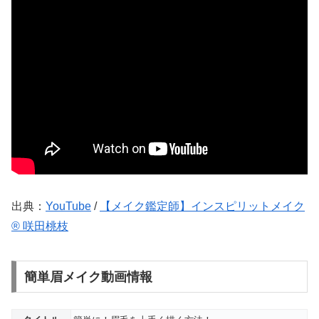
出典：
YouTube
/
【メイク鑑定師】インスピリットメイク
® 咲田桃枝
簡単眉メイク動画情報