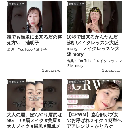
簡単眉メイク
簡単眉メイク
誰でも簡単に出来る眉の整
10秒で出来るかんたん眉
え方♡ – 浦明子
診断/メイクレッスン大阪
mory – メイクレッスン大
出典：YouTube / 浦明子
阪 mory
出典：YouTube / メイクレッスン
大阪 mory
2023.01.02
2022.09.19
簡単眉メイク
簡単眉メイク
大人の眉、ぼんやり眉尻は
【GRWM】遠心顔ボブ女
NG！！#眉メイク #美眉 #
のお呼ばれメイク💄簡単ヘ
大人メイク #眉尻 #簡単メ
アアレンジ – かとろぐ