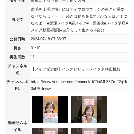
タイトル
簡単に！眉毛を上手く描く方法！
眉毛を上手に描くにはアイブロウブラシの長さが重要！
なぜならば・・・。続きは動画を見てね✨なるほど！に
説明文
なるよ^ ^#開運メイク#眉メイク#一霊四魂#メイク講座#
メイク動画#陰陽#自分らしく生きる #自分...
公開日時
2024-07-18 07:38:37
長さ
01:10
再生回数
11
チャンネル
【メイク鑑定師】インスピリットメイク® 咲田桃枝
名
チャンネルU
https://www.youtube.com/channel/UC9aiML3ZZmF2q1k
RL
0oUSRnww
動画サムネ
イル