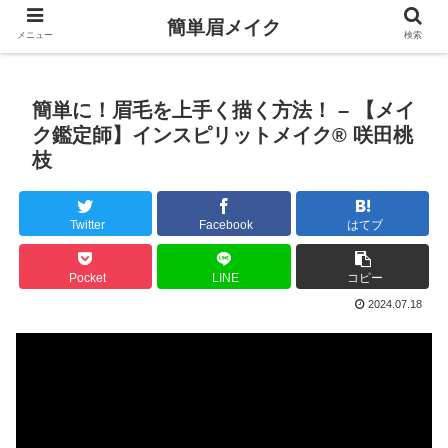
簡単眉メイク
メニュー
検索
簡単に！眉毛を上手く描く方法！ – 【メイ
ク鑑定師】インスピリットメイク® 咲田桃
枝
Twitter
Facebook
はてブ
Pocket
LINE
コピー
2024.07.18