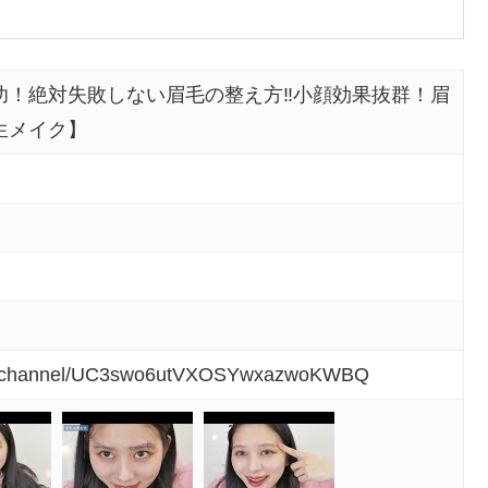
！絶対失敗しない眉毛の整え方‼️小顔効果抜群！眉
生メイク】
om/channel/UC3swo6utVXOSYwxazwoKWBQ