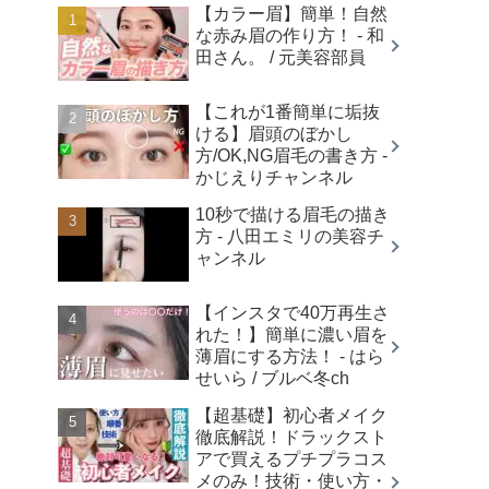
【カラー眉】簡単！自然
な赤み眉の作り方！ - 和
田さん。 / 元美容部員
【これが1番簡単に垢抜
ける】眉頭のぼかし
方/OK,NG眉毛の書き方 -
かじえりチャンネル
10秒で描ける眉毛の描き
方 - 八田エミリの美容チ
ャンネル
【インスタで40万再生さ
れた！】簡単に濃い眉を
薄眉にする方法！ - はら
せいら / ブルベ冬ch
【超基礎】初心者メイク
徹底解説！ドラックスト
アで買えるプチプラコス
メのみ！技術・使い方・