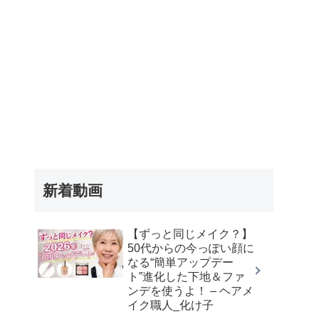
新着動画
【ずっと同じメイク？】
50代からの今っぽい顔に
なる“簡単アップデー
ト”進化した下地＆ファ
ンデを使うよ！ – ヘアメ
イク職人_化け子