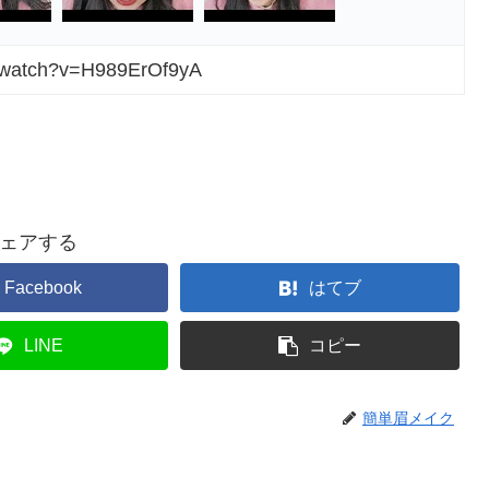
m/watch?v=H989ErOf9yA
ェアする
Facebook
はてブ
LINE
コピー
簡単眉メイク