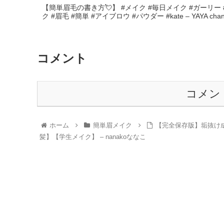
【簡単眉毛の書き方💘】 #メイク #毎日メイク #ガーリー
ク #眉毛 #簡単 #アイブロウ #パウダー #kate – YAYA chan
コメント
コメン
ホーム
簡単眉メイク
【完全保存版】垢抜け
髪】【学生メイク】 – nanakoななこ