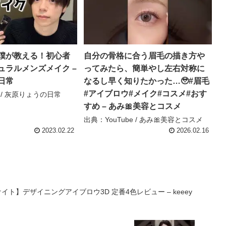
僕が教える！初心者
自分の骨格に合う眉毛の描き方や
ュラルメンズメイク –
ってみたら、簡単やし左右対称に
日常
なるし早く知りたかった…🥹#眉毛
#アイブロウ#メイク#コスメ#おす
e / 灰原りょうの日常
すめ – あみ🎀美容とコスメ
出典：YouTube / あみ🎀美容とコスメ
2023.02.22
2026.02.16
イト】デザイニングアイブロウ3D 定番4色レビュー – keeey