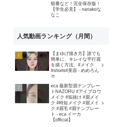
順番など！完全保存版！
【学生必見】 - nanakoな
なこ
人気動画ランキング（月間）
【まゆげ描き方】誰でも
簡単に、キレイな平行眉
を描く方法。#メイク
#shorts#美容 - めめろん
🍈
eca 最新型眉テンプレー
トNAZORU #アイブロウ
メイク #垢抜け #眉メイ
ク #時短メイク #眉メイ
ク #眉毛 #眉テンプレー
ト - eca イーカ
【official】