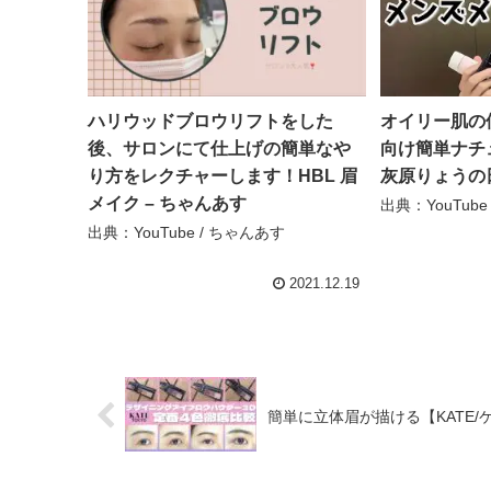
ハリウッドブロウリフトをした
オイリー肌の
後、サロンにて仕上げの簡単なや
向け簡単ナチ
り方をレクチャーします！HBL 眉
灰原りょうの
メイク – ちゃんあす
出典：YouTub
出典：YouTube / ちゃんあす
2021.12.19
簡単に立体眉が描ける【KATE/ケ