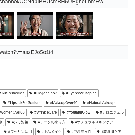
om/channel/UCNdpIBHUcmBH5UEghoFhmHw
/watch?v=aszEJo5o1i4
ySkinRemedies
#ElegantLook
#EyebrowShaping
#LipstickForSeniors
#MakeupOver60
#NaturalMakeup
#WomenOver60
#WrinkleCare
#YouthfulGlow
#アロエジェル
容
#シワ対策
#チークの塗り方
#ナチュラルスキンケア
#ワセリン活用
#上品メイク
#中高年女性
#乾燥肌ケア