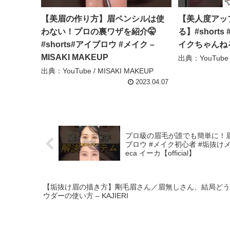
【美眉の作り方】眉ペンシルは使
【美人度アッ
わない！プロの裏ワザを紹介🤫
る】#shorts
#shorts#アイブロウ #メイク –
イクちゃんね
MISAKI MAKEUP
出典：YouTub
出典：YouTube / MISAKI MAKEUP
2023.04.07
プロ級の眉毛が誰でも簡単に！眉
ブロウ #メイク初心者 #垢抜けメ
eca イーカ【official】
【垢抜け眉の描き方】剛毛眉さん／眉無しさん、結局どう
ウダーの使い方 – KAJIERI