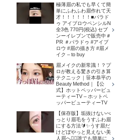
極薄眉の私でも早くて簡
単にふわふわ眉作れて天
才！！！！！！■パラド
ゥ アイブロウペンシルN
全3色 770円(税込) セブ
ンーイレブンで販売中＃
PR ＃パラドゥ #アイブ
ロウ #眉の描き方 #眉メ
イク – to buy
眉メイクの新常識！？プ
ロが教える驚きの引き算
テクニック｜笹本恭平の
Beauty Method｜【公
式】ホットペッパービュ
ーティーTV – ホットペ
ッパービューティーTV
【保存版】垢抜けないべ
っとり眉毛をうすふわ眉
にする方法🔰✨うす眉だ
けどぼやっと見えない美
人眉へ👌🏻誰でも簡単に