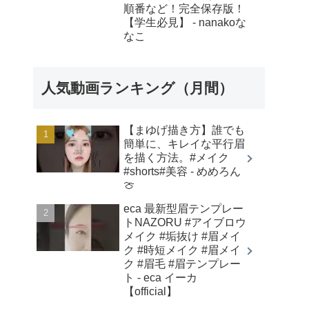
順番など！完全保存版！
【学生必見】 - nanakoな
なこ
人気動画ランキング（月間）
【まゆげ描き方】誰でも
簡単に、キレイな平行眉
を描く方法。#メイク
#shorts#美容 - めめろん
🍈
eca 最新型眉テンプレー
トNAZORU #アイブロウ
メイク #垢抜け #眉メイ
ク #時短メイク #眉メイ
ク #眉毛 #眉テンプレー
ト - eca イーカ
【official】