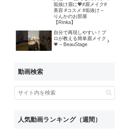
垢抜け眉に💖#眉メイク#
美容 #コスメ #垢抜け –
りんかのお部屋
【Rinka】
自分で再現しやすい！プ
ロが教える簡単眉メイク
💗 – BeauStage
動画検索
人気動画ランキング（週間）