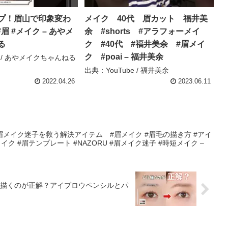
プ！眉山で印象変わ
メイク 40代 眉カット 福井美
 #眉 #メイク – あやメ
余 #shorts #アラフォーメイ
る
ク #40代 #福井美余 #眉メイ
ク #poai – 福井美余
e / あやメイクちゃんねる
出典：YouTube / 福井美余
2022.04.26
2023.06.11
メイク迷子を救う解決アイテム #眉メイク #眉毛の描き方 #アイ
イク #眉テンプレート #NAZORU #眉メイク迷子 #時短メイク –
描くのが正解？アイブロウペンシルとパ