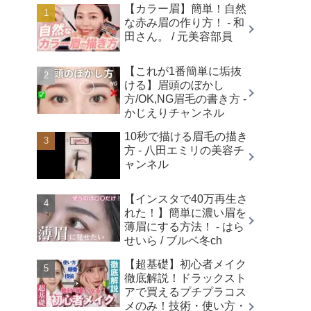
【カラー眉】簡単！自然
な赤み眉の作り方！ - 和
田さん。 / 元美容部員
【これが1番簡単に垢抜
ける】眉頭のぼかし
方/OK,NG眉毛の書き方 -
かじえりチャンネル
10秒で描ける眉毛の描き
方 - 八田エミリの美容チ
ャンネル
【インスタで40万再生さ
れた！】簡単に濃い眉を
薄眉にする方法！ - はら
せいら / ブルベ冬ch
【超基礎】初心者メイク
徹底解説！ドラックスト
アで買えるプチプラコス
メのみ！技術・使い方・