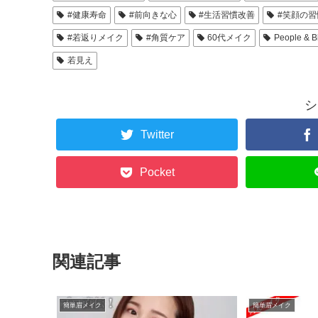
#健康寿命
#前向きな心
#生活習慣改善
#笑顔の習
#若返りメイク
#角質ケア
60代メイク
People & B
若見え
シ
Twitter
Pocket
関連記事
簡単眉メイク
簡単眉メイク