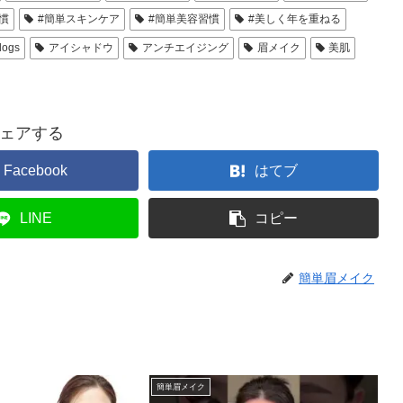
慣
#簡単スキンケア
#簡単美容習慣
#美しく年を重ねる
logs
アイシャドウ
アンチエイジング
眉メイク
美肌
ェアする
Facebook
はてブ
LINE
コピー
簡単眉メイク
簡単眉メイク