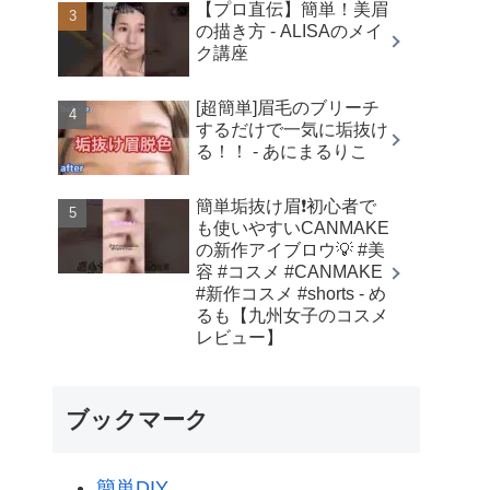
【プロ直伝】簡単！美眉
の描き方 - ALISAのメイ
ク講座
[超簡単]眉毛のブリーチ
するだけで一気に垢抜け
る！！ - あにまるりこ
簡単垢抜け眉❗️初心者で
も使いやすいCANMAKE
の新作アイブロウ💡 #美
容 #コスメ #CANMAKE
#新作コスメ #shorts - め
るも【九州女子のコスメ
レビュー】
ブックマーク
簡単DIY