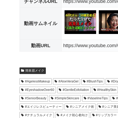
チャンネルURL
https://www.youtube.c
動画サムネイル
動画URL
https://www.youtube.com
簡単眉メイク
#AgelessMakeup
#AloeVeraGel
#BlushTips
#Dr
#EyeshadowOver60
#GentleExfoliation
#HealthySkin
#SeniorBeauty
#SimpleSkincare
#VaselineTips
#エイジレスビューティー
#シニアメイク術
#シニア美
#ナチュラルメイク
#メイク初心者向け
#リップカラー