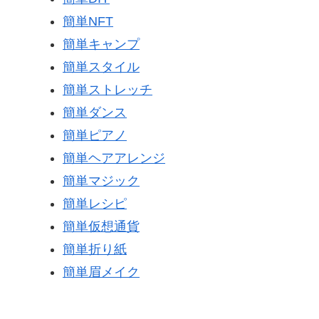
簡単NFT
簡単キャンプ
簡単スタイル
簡単ストレッチ
簡単ダンス
簡単ピアノ
簡単ヘアアレンジ
簡単マジック
簡単レシピ
簡単仮想通貨
簡単折り紙
簡単眉メイク