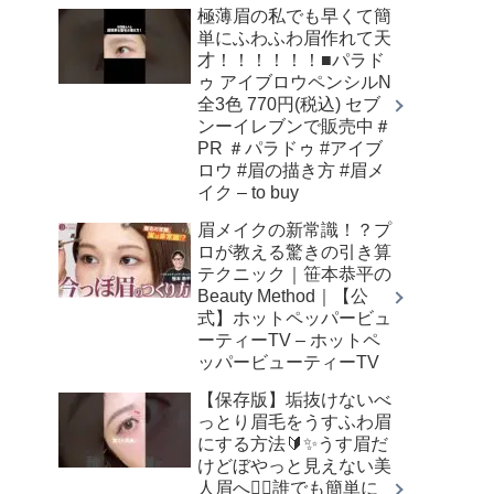
極薄眉の私でも早くて簡
単にふわふわ眉作れて天
才！！！！！！■パラド
ゥ アイブロウペンシルN
全3色 770円(税込) セブ
ンーイレブンで販売中＃
PR ＃パラドゥ #アイブ
ロウ #眉の描き方 #眉メ
イク – to buy
眉メイクの新常識！？プ
ロが教える驚きの引き算
テクニック｜笹本恭平の
Beauty Method｜【公
式】ホットペッパービュ
ーティーTV – ホットペ
ッパービューティーTV
【保存版】垢抜けないべ
っとり眉毛をうすふわ眉
にする方法🔰✨うす眉だ
けどぼやっと見えない美
人眉へ👌🏻誰でも簡単に