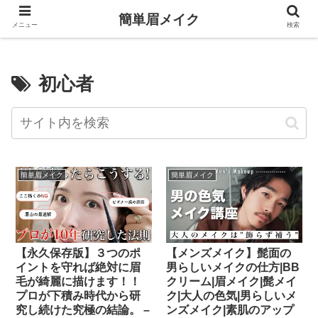
簡単眉メイク
メニュー
検索
初心者
簡単眉メイク
簡単眉メイク
【永久保存版】３つのポ
【メンズメイク】髭面の
イントを守れば絶対に眉
男らしいメイクの仕方|BB
毛が綺麗に描けます！！
クリーム|眉メイク|髭メイ
プロが下積み時代から研
ク|大人の色気|男らしいメ
究し続けた究極の結論。 –
ンズメイク|素肌のアップ