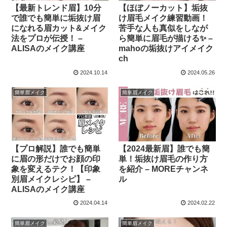
【最新トレンド眉】10分
【ほぼノーカット】垢抜
で誰でも簡単に垢抜け眉
け眉毛メイク練習動画！
になれる眉カット&メイク
苦手な人も真似をしなが
法をプロが伝授！ –
ら簡単に眉毛が描ける✨ –
ALISAのメイク講座
mahoの垢抜けアイメイク
ch
2024.10.14
2024.05.26
簡単眉メイク
簡単眉メイク
【プロ解説】誰でも簡単
【2024最新眉】誰でも簡
に眉の形だけでお顔の印
単！垢抜け眉毛の作り方
象を変えるテク！【印象
を紹介 – MOREチャンネ
別眉メイクレシピ】 –
ル
ALISAのメイク講座
2024.04.14
2024.02.22
簡単眉メイク
簡単眉メイク