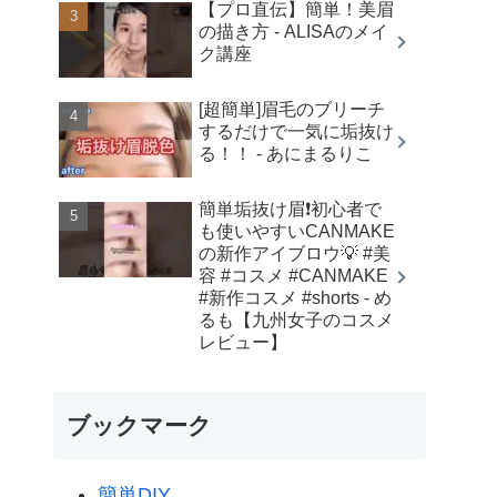
【プロ直伝】簡単！美眉
の描き方 - ALISAのメイ
ク講座
[超簡単]眉毛のブリーチ
するだけで一気に垢抜け
る！！ - あにまるりこ
簡単垢抜け眉❗️初心者で
も使いやすいCANMAKE
の新作アイブロウ💡 #美
容 #コスメ #CANMAKE
#新作コスメ #shorts - め
るも【九州女子のコスメ
レビュー】
ブックマーク
簡単DIY