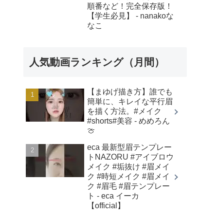
順番など！完全保存版！
【学生必見】 - nanakoな
なこ
人気動画ランキング（月間）
【まゆげ描き方】誰でも
簡単に、キレイな平行眉
を描く方法。#メイク
#shorts#美容 - めめろん
🍈
eca 最新型眉テンプレー
トNAZORU #アイブロウ
メイク #垢抜け #眉メイ
ク #時短メイク #眉メイ
ク #眉毛 #眉テンプレー
ト - eca イーカ
【official】