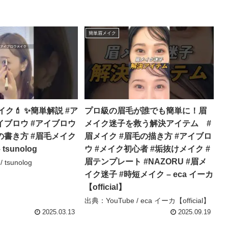
簡単眉メイク
ク💄 ✨簡単解説 #ア
プロ級の眉毛が誰でも簡単に！眉
イブロウ #アイブロウ
メイク迷子を救う解決アイテム #
の書き方 #眉毛メイク
眉メイク #眉毛の描き方 #アイブロ
tsunolog
ウ #メイク初心者 #垢抜けメイク #
眉テンプレート #NAZORU #眉メ
 tsunolog
イク迷子 #時短メイク – eca イーカ
【official】
出典：YouTube / eca イーカ【official】
2025.03.13
2025.09.19