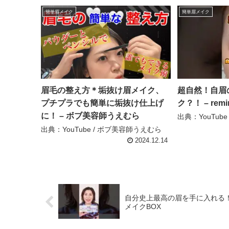
簡単眉メイク
簡単眉メイク
眉毛の整え方＊垢抜け眉メイク、
超自然！自眉
プチプラでも簡単に垢抜け仕上げ
ク？！ – remi
に！ – ボブ美容師うえむら
出典：YouTube /
出典：YouTube / ボブ美容師うえむら
2024.12.14
自分史上最高の眉を手に入れる！かん
メイクBOX