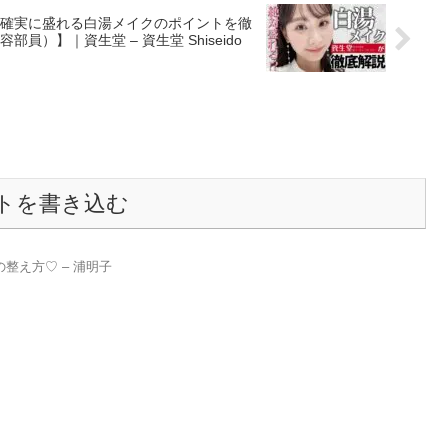
確実に盛れる白湯メイクのポイントを徹
】｜資生堂 – 資生堂 Shiseido
トを書き込む
整え方♡ – 浦明子