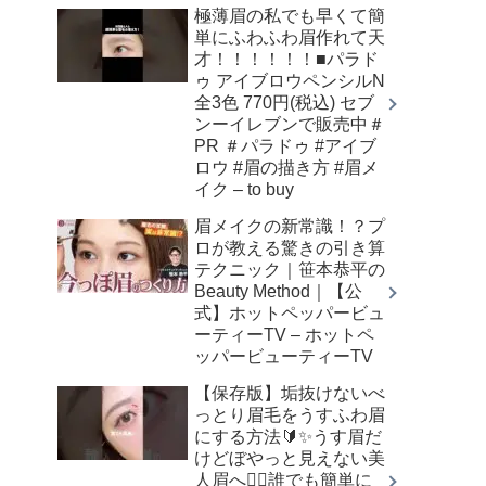
極薄眉の私でも早くて簡
単にふわふわ眉作れて天
才！！！！！！■パラド
ゥ アイブロウペンシルN
全3色 770円(税込) セブ
ンーイレブンで販売中＃
PR ＃パラドゥ #アイブ
ロウ #眉の描き方 #眉メ
イク – to buy
眉メイクの新常識！？プ
ロが教える驚きの引き算
テクニック｜笹本恭平の
Beauty Method｜【公
式】ホットペッパービュ
ーティーTV – ホットペ
ッパービューティーTV
【保存版】垢抜けないべ
っとり眉毛をうすふわ眉
にする方法🔰✨うす眉だ
けどぼやっと見えない美
人眉へ👌🏻誰でも簡単に