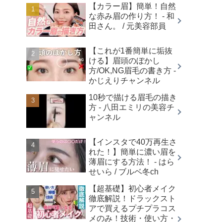
【カラー眉】簡単！自然
な赤み眉の作り方！ - 和
田さん。 / 元美容部員
【これが1番簡単に垢抜
ける】眉頭のぼかし
方/OK,NG眉毛の書き方 -
かじえりチャンネル
10秒で描ける眉毛の描き
方 - 八田エミリの美容チ
ャンネル
【インスタで40万再生さ
れた！】簡単に濃い眉を
薄眉にする方法！ - はら
せいら / ブルベ冬ch
【超基礎】初心者メイク
徹底解説！ドラックスト
アで買えるプチプラコス
メのみ！技術・使い方・