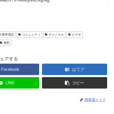
m/watch?v=Mu6yW05qz4g
き携帯電話
コミュニティ
チャンネル
ビデオ
無料
ェアする
Facebook
はてブ
LINE
コピー
簡単眉メイク