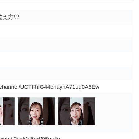
整え方♡
m/channel/UCTFhIG44ehayhA71uq0A6Ew