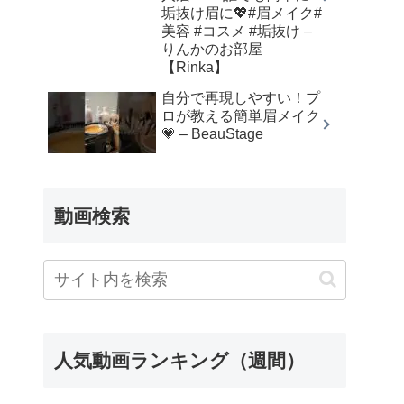
垢抜け眉に💖#眉メイク#
美容 #コスメ #垢抜け –
りんかのお部屋
【Rinka】
自分で再現しやすい！プ
ロが教える簡単眉メイク
💗 – BeauStage
動画検索
人気動画ランキング（週間）