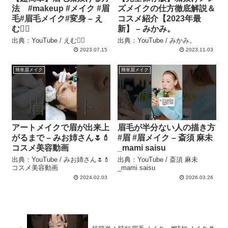
法 #makeup #メイク #眉
ズメイクの仕方徹底解説＆
毛#眉毛メイク#変身 – え
コスメ紹介【2023年最
む🐕‍🦺
新】 – みかみ。
出典：YouTube / えむ🐕‍🦺
出典：YouTube / みかみ。
2023.07.15
2023.11.03
簡単眉メイク
簡単眉メイク
アートメイクで眉が出来上
眉毛が半分ない人の描き方
がるまで – みお姉さん🌷💄
#眉 #眉メイク – 斎須 麻未
コスメ美容動画
_mami saisu
出典：YouTube / みお姉さん🌷💄
出典：YouTube / 斎須 麻未
コスメ美容動画
_mami saisu
2024.02.03
2026.03.26