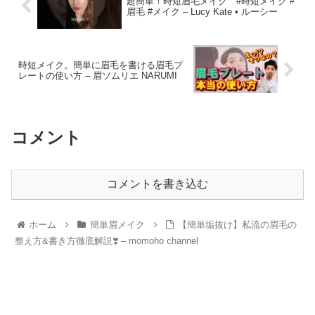
超簡単！時短眉毛メイク #時短メイク #
眉毛 #メイク – Lucy Kate • ルーシー
時短メイク。簡単に眉毛を書ける眉毛プ
レートの使い方 – 眉ソムリエ NARUMI
コメント
コメントを書き込む
ホーム
簡単眉メイク
【簡単垢抜け】私流の眉毛の
整え方&書き方徹底解説❣️ – momoho channel