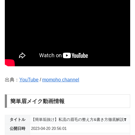
出典：
YouTube
/
momoho channel
簡単眉メイク動画情報
タイトル
【簡単垢抜け】私流の眉毛の整え方&書き方徹底解説❣️
公開日時
2023-04-20 20:56:01