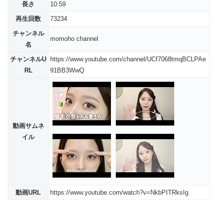
長さ
10:59
再生回数
73234
チャンネル
momoho channel
名
チャンネルU
https://www.youtube.com/channel/UCf7068tmqBCLPAe
RL
91BB3WwQ
動画サムネ
イル
動画URL
https://www.youtube.com/watch?v=NkbPITRksIg