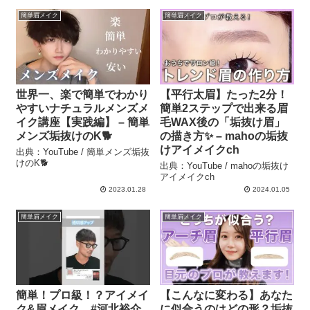
簡単眉メイク
簡単眉メイク
世界一、楽で簡単でわかり
【平行太眉】たった2分！
やすいナチュラルメンズメ
簡単2ステップで出来る眉
イク講座【実践編】 – 簡単
毛WAX後の「垢抜け眉」
メンズ垢抜けのK🐕
の描き方✨ – mahoの垢抜
けアイメイクch
出典：YouTube / 簡単メンズ垢抜
けのK🐕
出典：YouTube / mahoの垢抜け
アイメイクch
2023.01.28
2024.01.05
簡単眉メイク
簡単眉メイク
簡単！プロ級！？アイメイ
【こんなに変わる】あなた
ク&眉メイク #河北裕介
に似合うのはどの形？垢抜