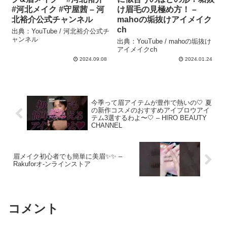
#河北メイク #守屋茜 – 河
け眉毛の見極め方！ –
北裕介公式チャンネル
mahoの垢抜けアイメイク
ch
出典：YouTube / 河北裕介公式チ
ャンネル
出典：YouTube / mahoの垢抜け
アイメイクch
2024.09.08
2024.01.24
今季って眉アイテムが豊作で熱いの🤍 夏
の新作コスメのおすすめアイブロウアイ
テム3選するわよ〜🤍 – HIRO BEAUTY
CHANNEL
眉メイク初心者でも簡単に美眉✨✨ –
Rakuforオ-ンラインストア
コメント