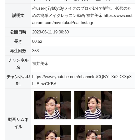
@user-rj7yb8yt8yメイクのプロが1分で解説。40代のた
説明文
めの簡単メイクレッスン動画 福井美余 https://www.inst
agram.com/miyofukuiPoai Instagr...
公開日時
2023-06-11 19:00:30
長さ
00:52
再生回数
353
チャンネル
福井美余
名
チャンネルU
https://www.youtube.com/channel/UCQBYTXd2DXXpX
RL
L_EIbzGKBA
動画サムネ
イル