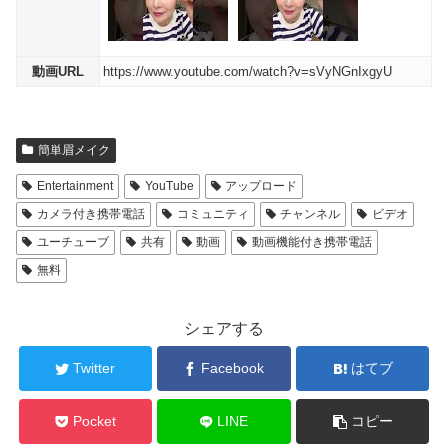
動画URL
https://www.youtube.com/watch?v=sVyNGnIxgyU
簡単眉メイク
Entertainment
YouTube
アップロード
カメラ付き携帯電話
コミュニティ
チャンネル
ビデオ
ユーチューブ
共有
動画
動画機能付き携帯電話
無料
シェアする
Twitter
Facebook
はてブ
Pocket
LINE
コピー