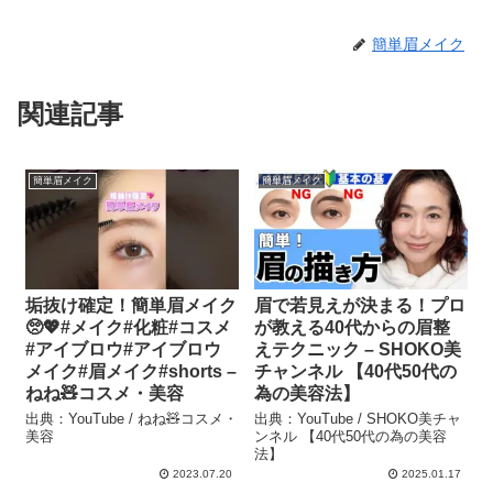
簡単眉メイク
関連記事
簡単眉メイク
簡単眉メイク
垢抜け確定！簡単眉メイク
眉で若見えが決まる！プロ
🥺💖#メイク#化粧#コスメ
が教える40代からの眉整
#アイブロウ#アイブロウ
えテクニック – SHOKO美
メイク#眉メイク#shorts –
チャンネル 【40代50代の
ねね🧸コスメ・美容
為の美容法】
出典：YouTube / ねね🧸コスメ・
出典：YouTube / SHOKO美チャ
美容
ンネル 【40代50代の為の美容
法】
2023.07.20
2025.01.17