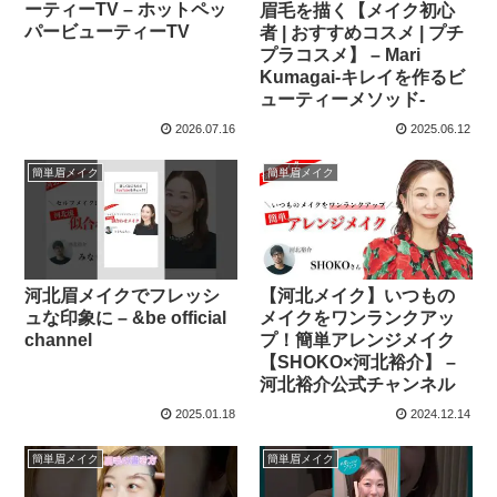
ーティーTV – ホットペッ
眉毛を描く【メイク初心
パービューティーTV
者 | おすすめコスメ | プチ
プラコスメ】 – Mari
Kumagai-キレイを作るビ
ューティーメソッド-
2026.07.16
2025.06.12
簡単眉メイク
簡単眉メイク
河北眉メイクでフレッシ
【河北メイク】いつもの
ュな印象に – &be official
メイクをワンランクアッ
channel
プ！簡単アレンジメイク
【SHOKO×河北裕介】 –
河北裕介公式チャンネル
2025.01.18
2024.12.14
簡単眉メイク
簡単眉メイク