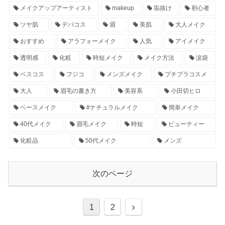
メイクアップアーティスト
makeup
垢抜け
初心者
ツヤ肌
デパコス
眉
美肌
大人メイク
おすすめ
アラフォーメイク
人気
アイメイク
透明感
化粧
時短メイク
メイク方法
涙袋
ベスコス
フジコ
メンズメイク
プチプラコスメ
大人
眉毛の書き方
美容系
小田切ヒロ
ベースメイク
#ナチュラルメイク
簡単メイク
40代メイク
眉毛メイク
時短
ビューティー
化粧品
50代メイク
メンズ
次のページ
1
2