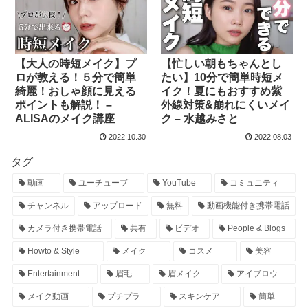
【大人の時短メイク】プ
【忙しい朝もちゃんとし
ロが教える！５分で簡単
たい】10分で簡単時短メ
綺麗！おしゃ顔に見える
イク！夏にもおすすめ紫
ポイントも解説！ –
外線対策&崩れにくいメイ
ALISAのメイク講座
ク – 水越みさと
2022.10.30
2022.08.03
タグ
動画
ユーチューブ
YouTube
コミュニティ
チャンネル
アップロード
無料
動画機能付き携帯電話
カメラ付き携帯電話
共有
ビデオ
People & Blogs
Howto & Style
メイク
コスメ
美容
Entertainment
眉毛
眉メイク
アイブロウ
メイク動画
プチプラ
スキンケア
簡単