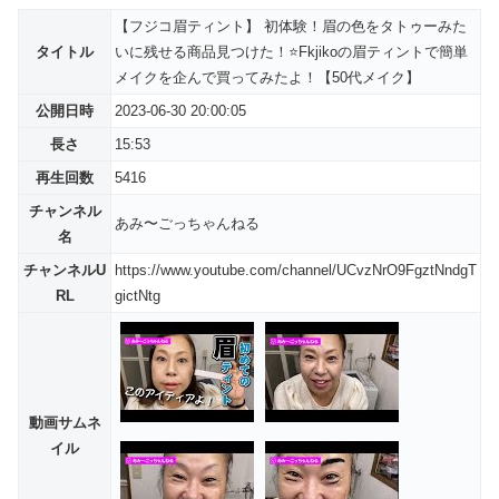
【フジコ眉ティント】 初体験！眉の色をタトゥーみた
タイトル
いに残せる商品見つけた！⭐️Fkjikoの眉ティントで簡単
メイクを企んで買ってみたよ！【50代メイク】
公開日時
2023-06-30 20:00:05
長さ
15:53
再生回数
5416
チャンネル
あみ〜ごっちゃんねる
名
チャンネルU
https://www.youtube.com/channel/UCvzNrO9FgztNndgT
RL
gictNtg
動画サムネ
イル