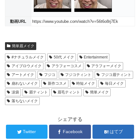
動画URL
https://www.youtube.com/watch?v=56t6o8rj7Ek
簡単眉メイク
#ナチュラルメイク
50代 メイク
Entertainment
アイブロウメイク
アラフォーコスメ
アラフォーメイク
アートメイク
フジコ
フジコティント
フジコ眉ティント
崩れないメイク
新作コスメ
時短メイク
毎日メイク
涙袋
眉ティント
眉毛ティント
簡単メイク
落ちないメイク
シェアする
Twitter
Facebook
はてブ