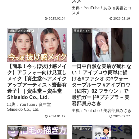
スメ
出典：YouTube / あみ🎀美容とコ
スメ
2025.02.04
2026.02.16
簡単眉メイク
簡単眉メイク
【簡単！今っぽ抜け感メイ
一日中自然な美眉が崩れな
ク】アラフォー向け見直し
い！ アイブロウ簡単に描
メイク【資生堂ヘアメイク
ける#ファシオ の#ウォー
アップアーティスト齋藤有
タープルーフ #アイブロウ
希子】｜資生堂 – 資生堂
（細芯）02 ブラウン」で
Shiseido Co., Ltd.
最強ガード#プチプラ – 美
容部員みさき
出典：YouTube / 資生堂
Shiseido Co., Ltd.
出典：YouTube / 美容部員みさき
2024.01.19
2025.09.27
簡単眉メイク
簡単眉メイク