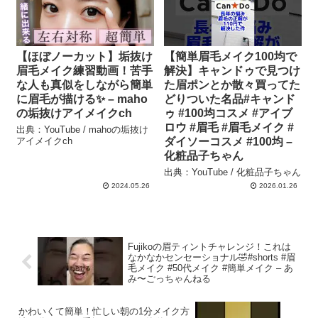
【ほぼノーカット】垢抜け
【簡単眉毛メイク100均で
眉毛メイク練習動画！苦手
解決】キャンドゥで見つけ
な人も真似をしながら簡単
た眉ポンとか散々買ってた
に眉毛が描ける✨ – maho
どりついた名品#キャンド
の垢抜けアイメイクch
ゥ #100均コスメ #アイブ
ロウ #眉毛 #眉毛メイク #
出典：YouTube / mahoの垢抜け
アイメイクch
ダイソーコスメ #100均 –
化粧品子ちゃん
出典：YouTube / 化粧品子ちゃん
2024.05.26
2026.01.26
Fujikoの眉ティントチャレンジ！これは
なかなかセンセーショナル🤣#shorts #眉
毛メイク #50代メイク #簡単メイク – あ
み〜ごっちゃんねる
かわいくて簡単！忙しい朝の1分メイク方