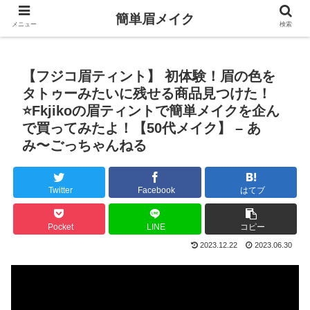
簡単眉メイク
メニュー
検索
【フジコ眉ティント】 初体験！眉の色を
タトゥーみたいに残せる商品見つけた！
⭐️Fkjikoの眉ティントで簡単メイクを企ん
で買ってみたよ！【50代メイク】 – あ
み〜ごっちゃんねる
Twitter
Facebook
はてブ
Pocket
LINE
コピー
2023.12.22
2023.06.30