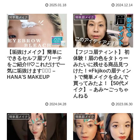
2025.01.18
2024.12.14
簡単眉メイク
簡単眉メイク
【垢抜けメイク】簡単に
【フジコ眉ティント】 初
できるセルフ眉ブリーチ
体験！眉の色をタトゥー
をご紹介!!🤍これだけで一
みたいに残せる商品見つ
気に垢抜けます🧚🏻‍♀️ –
けた！⭐️Fkjikoの眉ティン
HANA’S MAKEUP
トで簡単メイクを企んで
買ってみたよ！【50代メ
イク】 – あみ〜ごっちゃ
んねる
2024.04.28
2023.06.30
簡単眉メイク
簡単眉メイク