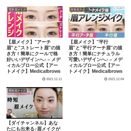
簡単眉メイク
簡単眉メイク
【眉メイク】”アーチ
【眉メイク】”平行
眉”と”ストレート眉”の描
眉”と”平行アーチ眉”の描
き方！簡単にクールで格
き方！簡単にナチュラル
好いいデザインへ♪ – メデ
可愛いデザインへ♪ – メデ
ィカルブロー公式【アー
ィカルブロー公式【アー
トメイク】Medicalbrows
トメイク】Medicalbrows
2021.12.11
2021.12.04
簡単眉メイク
【ダイチャンネル】あな
たにも出来る♪眉メイクが